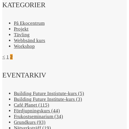
KATEGORIER
På Ekocentrum
Projekt
Tävling
Webbsänd kurs
Workshop
<
1
2
EVENTARKIV
Building Future Instistute-kurs (5)
Building Future Institute-kurs (3)
Café Planet (115)
Fördjupningskurs (44)
Frukostseminarium (34)
Grundkurs (93)
Nätverksträff (19)