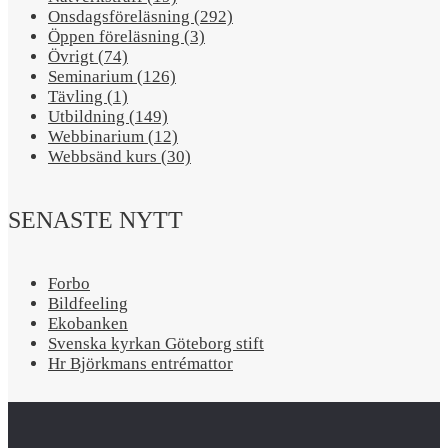
Onsdagsföreläsning (292)
Öppen föreläsning (3)
Övrigt (74)
Seminarium (126)
Tävling (1)
Utbildning (149)
Webbinarium (12)
Webbsänd kurs (30)
SENASTE NYTT
Forbo
Bildfeeling
Ekobanken
Svenska kyrkan Göteborg stift
Hr Björkmans entrémattor