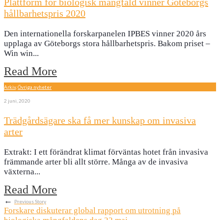
Plattform för biologisk mångfald vinner Göteborgs
hållbarhetspris 2020
Den internationella forskarpanelen IPBES vinner 2020 års
upplaga av Göteborgs stora hållbarhetspris. Bakom priset –
Win win
...
Read More
Arkiv
,
Övriga nyheter
2 juni, 2020
Trädgårdsägare ska få mer kunskap om invasiva
arter
Extrakt: I ett förändrat klimat förväntas hotet från invasiva
främmande arter bli allt större. Många av de invasiva
växterna
...
Read More
←
Previous Story
Forskare diskuterar global rapport om utrotning på