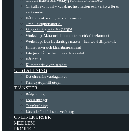
Globala målen som verktyg för hållbarhetsarbete
Cirkulär ekonomi – kunskap, inspiration och verktyg för er
verksamhet
Hållbar mat: miljö, hälsa och ansvar
Grön Fastighetsskötsel
Så gör du dig redo för CSRD!
Workshop: Mäta och kommunicera cirkulär ekonomi
Workshop: Den livskraftiga maten – från teori till praktik
Klimatrisker och klimatanpassning
Integrera hållbarhet i din affärsmodell
Hållbar IT
Klimatpositiv verksamhet
UTSTÄLLNING
Det cirkulära vardagslivet
Från dystopi till utopi
TJÄNSTER
Rådgivning
Föreläsningar
Teambuilding
Lärande för hållbar utveckling
ONLINEKURSER
MEDLEM
PROJEKT