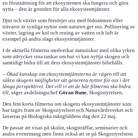
en förutsättning för att ekosystemen ska fungera och göra
nytta – den är grunden för alla ekosystemtjänster.
Djur och växter som försörjer oss med födoämnen eller
trävaror är synliga nyttor som naturen ger oss. Pollinering av
växter, lagring av kol och rening av vatten och luft är
exempel på andra slags ekosystemtjänster.
I de aktuella filmerna medverkar människor med olika yrken
som uttrycker sina tankar om hur vi kan nyttja skogen och
samtidigt bidra till att dess ekosystemtjänster bibehålls.
–
Ökad kunskap om ekosystemtjänsterna är vägen till att
säkra skogens möjligheter att generera nyttor för oss i det
långa perspektivet. Det vill vi att de här filmerna ska bidra
till,
säger avdelningschef
Göran Rune
, Skogsstyrelsen.
Den fem korta filmerna om skogens ekosystemtjänster som
har tagits fram av Skogsstyrelsen och Naturvårdsverket och
lanseras på Biologiska mångfaldens dag den 22 maj.
De passar att visas på skolor, skogsträffar, seminarier och
andra evenemang men finns också att se på Skogsstyrelsens