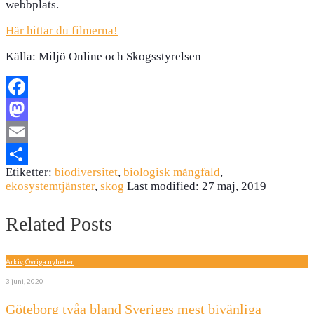
webbplats.
Här hittar du filmerna!
Källa: Miljö Online och Skogsstyrelsen
Facebook
Mastodon
Email
Etiketter:
biodiversitet
,
biologisk mångfald
,
Dela
ekosystemtjänster
,
skog
Last modified: 27 maj, 2019
Related Posts
Arkiv
,
Övriga nyheter
3 juni, 2020
Göteborg tvåa bland Sveriges mest bivänliga