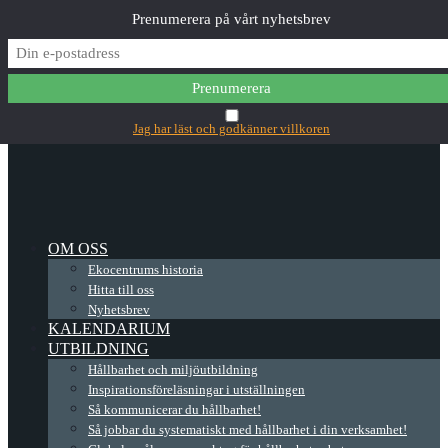
Prenumerera på vårt nyhetsbrev
✕
Main Menu
Jag har läst och godkänner villkoren
OM OSS
Ekocentrums historia
Hitta till oss
Nyhetsbrev
KALENDARIUM
UTBILDNING
Hållbarhet och miljöutbildning
Inspirationsföreläsningar i utställningen
Så kommunicerar du hållbarhet!
Så jobbar du systematiskt med hållbarhet i din verksamhet!