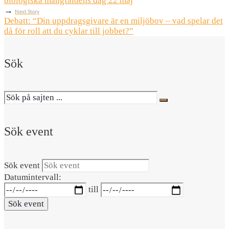
biologiska mångfaldens dag 22 maj
→
Next Story
Debatt: “Din uppdragsgivare är en miljöbov – vad spelar det
då för roll att du cyklar till jobbet?”
Sök
Sök event
Sök event
Datumintervall:
till
Sök event