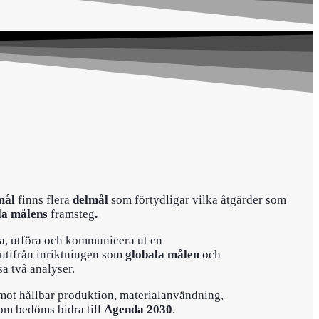
mål
finns flera
delmål
som förtydligar vilka åtgärder som
la målens
framsteg
.
ra, utföra och kommunicera ut en
utifrån inriktningen som
globala målen
och
a två analyser.
g mot hållbar produktion, materialanvändning,
om bedöms bidra till
Agenda 2030
.