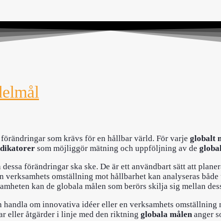
delmål
 förändringar som krävs
för en hållbar värld. För varje
globalt 
ndikatorer
som möjliggör mätning och uppföljning av de
globa
essa förändringar ska ske. De är ett användbart sätt att plane
n verksamhets omställning mot hållbarhet kan analyseras både 
amheten kan de globala målen som berörs skilja sig mellan dess
t kan handla om innovativa idéer eller en verksamhets omställnin
r eller åtgärder i linje med den riktning
globala målen
anger s