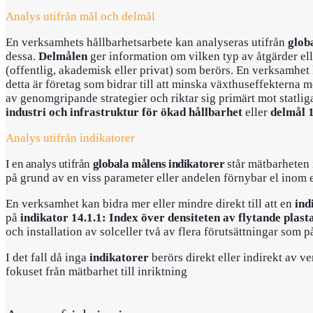
Analys utifrån mål och delmål
En verksamhets hållbarhetsarbete kan analyseras utifrån
glob
dessa.
Delmålen
ger information om vilken typ av åtgärder elle
(offentlig, akademisk eller privat) som berörs. En verksamhet ka
detta är företag som bidrar till att minska växthuseffekterna m
av genomgripande strategier och riktar sig primärt mot statliga 
industri och infrastruktur för ökad hållbarhet
eller
delmål 
Analys utifrån indikatorer
I en analys utifrån
globala målens indikatorer
står mätbarheten 
på grund av en viss parameter eller andelen förnybar el inom e
En verksamhet kan bidra mer eller mindre direkt till att en
ind
på
indikator 14.1.1: Index över densiteten av flytande plast
och installation av solceller två av flera förutsättningar som 
I det fall då inga
indikatorer
berörs direkt eller indirekt av 
fokuset från mätbarhet till inriktning