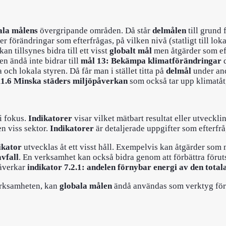
ala målens
övergripande områden. Då står
delmålen
till grund 
r förändringar som efterfrågas, på vilken nivå (statligt till lok
n tillsynes bidra till ett visst
globalt mål
men åtgärder som ef
en ändå inte bidrar till
mål 13: Bekämpa klimatförändringar
d
och lokala styren. Då får man i stället titta på
delmål
under an
11.6 Minska städers miljöpåverkan
som också tar upp klimatåt
i fokus.
Indikatorer
visar vilket mätbart resultat eller utveckl
n viss sektor.
Indikatorer
är detaljerade uppgifter som efterfr
ikator
utvecklas åt ett visst håll. Exempelvis kan åtgärder som
avfall
. En verksamhet kan också bidra genom att förbättra föruts
påverkar
indikator
7.2.1: andelen förnybar energi av den tota
verksamheten, kan
globala målen
ändå användas som verktyg för a