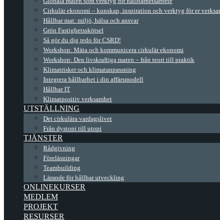
Globala målen som verktyg för hållbarhetsarbete
Cirkulär ekonomi – kunskap, inspiration och verktyg för er verks
Hållbar mat: miljö, hälsa och ansvar
Grön Fastighetsskötsel
Så gör du dig redo för CSRD!
Workshop: Mäta och kommunicera cirkulär ekonomi
Workshop: Den livskraftiga maten – från teori till praktik
Klimatrisker och klimatanpassning
Integrera hållbarhet i din affärsmodell
Hållbar IT
Klimatpositiv verksamhet
UTSTÄLLNING
Det cirkulära vardagslivet
Från dystopi till utopi
TJÄNSTER
Rådgivning
Föreläsningar
Teambuilding
Lärande för hållbar utveckling
ONLINEKURSER
MEDLEM
PROJEKT
RESURSER