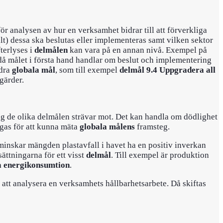
för analysen av hur en verksamhet bidrar till att förverkliga
alt) dessa ska beslutas eller implementeras samt vilken sektor
terlyses i
delmålen
kan vara på en annan nivå. Exempel på
å målet i första hand handlar om beslut och implementering
dra
globala mål
, som till exempel
delmål 9.4 Uppgradera all
gärder.
ing de olika delmålen strävar mot. Det kan handla om dödlighet
ågas för att kunna mäta
globala målens
framsteg.
 minskar mängden plastavfall i havet ha en positiv inverkan
ättningarna för ett visst
delmål
. Till exempel är produktion
la energikonsumtion
.
tt analysera en verksamhets hållbarhetsarbete. Då skiftas