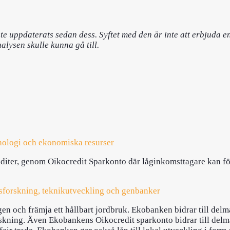
te uppdaterats sedan dess. Syftet med den är inte att erbjuda e
alysen skulle kunna gå till.
knologi och ekonomiska resurser
krediter, genom Oikocredit Sparkonto där låginkomsttagare kan f
ksforskning, teknikutveckling och genbanker
n och främja ett hållbart jordbruk. Ekobanken bidrar till delmål
kning. Även Ekobankens Oikocredit sparkonto bidrar till delmål