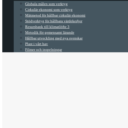
Globala målen som verktyg
Cirkulär ekonomi som verktyg
Mätmetod för hållbar cirkulär ekonomi
Stödverktyg för hållbara värdekedjor
Resursbank till klimatlöfte 3
Metodik för gemensamt lärande
Hållbar utveckling med nya svenskar
Plast i vårt hav
Filmer och inspelningar