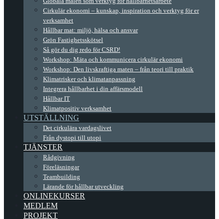
Globala målen som verktyg för hållbarhetsarbete
Cirkulär ekonomi – kunskap, inspiration och verktyg för er
verksamhet
Hållbar mat: miljö, hälsa och ansvar
Grön Fastighetsskötsel
Så gör du dig redo för CSRD!
Workshop: Mäta och kommunicera cirkulär ekonomi
Workshop: Den livskraftiga maten – från teori till praktik
Klimatrisker och klimatanpassning
Integrera hållbarhet i din affärsmodell
Hållbar IT
Klimatpositiv verksamhet
UTSTÄLLNING
Det cirkulära vardagslivet
Från dystopi till utopi
TJÄNSTER
Rådgivning
Föreläsningar
Teambuilding
Lärande för hållbar utveckling
ONLINEKURSER
MEDLEM
PROJEKT