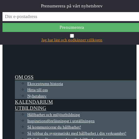
Prenumerera på vårt nyhetsbrev
✕
Main Menu
Jag har läst och godkänner villkoren
OM OSS
Ekocentrums historia
Hitta till oss
Nyhetsbrev
KALENDARIUM
UTBILDNING
Hållbarhet och miljöutbildning
Inspirationsföreläsningar i utställningen
Så kommunicerar du hållbarhet!
Så jobbar du systematiskt med hållbarhet i din verksamhet!