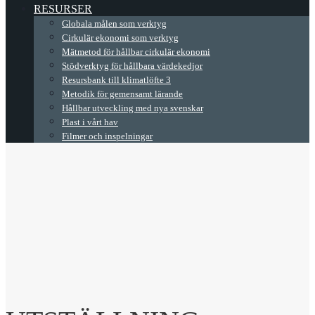
RESURSER
Globala målen som verktyg
Cirkulär ekonomi som verktyg
Mätmetod för hållbar cirkulär ekonomi
Stödverktyg för hållbara värdekedjor
Resursbank till klimatlöfte 3
Metodik för gemensamt lärande
Hållbar utveckling med nya svenskar
Plast i vårt hav
Filmer och inspelningar