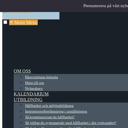
Prenumerera på vårt nyh
✕
Main Menu
OM OSS
Ekocentrums historia
Hitta till oss
Nyhetsbrev
KALENDARIUM
UTBILDNING
Hållbarhet och miljöutbildning
Inspirationsföreläsningar i utställningen
Så kommunicerar du hållbarhet!
Så jobbar du systematiskt med hållbarhet i din verksamhet!