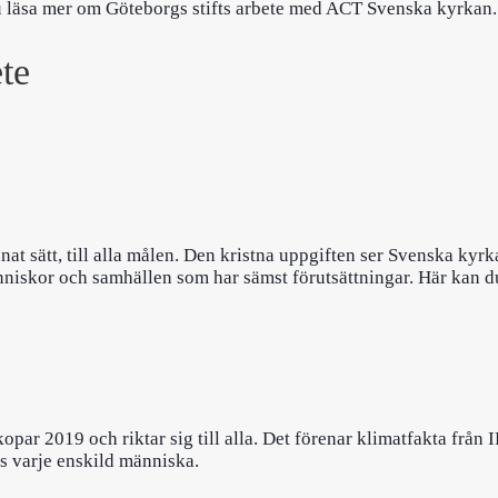
 läsa mer om Göteborgs stifts arbete med ACT Svenska kyrkan.
te
annat sätt, till alla målen. Den kristna uppgiften ser Svenska k
änniskor och samhällen som har sämst förutsättningar. Här kan d
par 2019 och riktar sig till alla. Det förenar klimatfakta frå
os varje enskild människa.