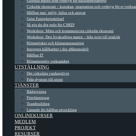
Globala målen som verktyg för hållbarhetsarbete
Cirkulär ekonomi – kunskap, inspiration och verktyg för er verks
Hållbar mat: miljö, hälsa och ansvar
Grön Fastighetsskötsel
Så gör du dig redo för CSRD!
Workshop: Mäta och kommunicera cirkulär ekonomi
Workshop: Den livskraftiga maten – från teori till praktik
Klimatrisker och klimatanpassning
Integrera hållbarhet i din affärsmodell
Hållbar IT
Klimatpositiv verksamhet
UTSTÄLLNING
Det cirkulära vardagslivet
Från dystopi till utopi
TJÄNSTER
Rådgivning
Föreläsningar
Teambuilding
Lärande för hållbar utveckling
ONLINEKURSER
MEDLEM
PROJEKT
RESURSER