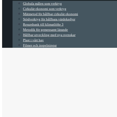
Globala målen som verktyg
Cirkulär ekonomi som verktyg
Mätmetod för hållbar cirkulär ekonomi
Stödverktyg för hållbara värdekedjor
Resursbank till klimatlöfte 3
Metodik för gemensamt lärande
Hållbar utveckling med nya svenskar
Plast i vårt hav
Filmer och inspelningar