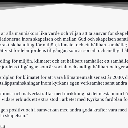
är alla människors lika värde och viljan att ta ansvar för ska
relationerna inom skapelsen och mellan Gud och skapelsen samt
h praktisk handling för miljön, klimatet och ett hållbart samhäll
tvist fördelar jordens tillgångar, som är socialt och andligt håll
andling för miljön, klimatet och ett hållbart samhälle; ett samhä
jordens tillgångar, som är socialt och andligt hållbart och ger al
plan för klimatet för att vara klimatneutralt senast år 2030, de
tsläppsminskningar inom kyrkans egen verksamhet samt andra in
rations- och nätverksträffar med inriktning på det mesta inom hål
idare erbjuds ett extra stöd i arbetet med Kyrkans färdplan för
ngen positivt och i samverkan med andra goda krafter vara med 
la skapelsen."
tift