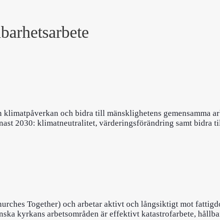
lbarhetsarbete
en klimatpåverkan och bidra till mänsklighetens gemensamma arb
ast 2030: klimatneutralitet, värderingsförändring samt bidra ti
rches Together) och arbetar aktivt och långsiktigt mot fattigd
enska kyrkans arbetsområden är effektivt katastrofarbete, hållba