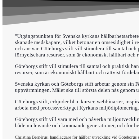
"Utgångspunkten för Svenska kyrkans hållbarhetsarbete 
skapade medskapare, vilket betonar en ömsesidighet i 
och ansvar. Göteborgs stift vill stimulera till samtal oc
förnyelsebara resurser, som är ekonomiskt hållbart och rät
Göteborgs stift vill stimulera till samtal och praktisk h
resurser, som är ekonomiskt hållbart och rättvist fördelar 
Svenska kyrkan och Göteborgs stift arbetar genom sin Färd
uppvärmningen. Målet ska till största delen nås genom u
Göteborgs stift, erbjuder bl.a. kurser, webbinarier, inspi
arbeta med processverktyget Kyrkans miljödiplomering. V
Göteborgs stift vill vara med och påverka miljöutveckli
både nu levande och kommande generationer, och för he
Christina Bernérus, handläggare för hållbar utveckling vid Göteborgs s