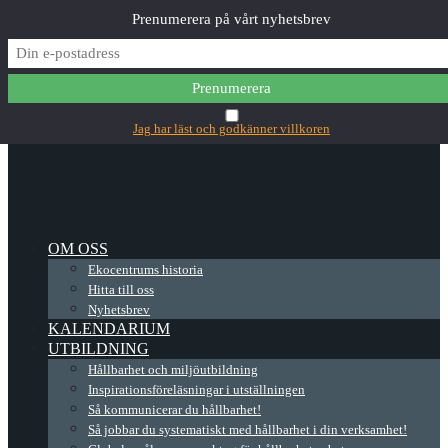
Prenumerera på vårt nyhetsbrev
✕
Main Menu
Jag har läst och godkänner villkoren
OM OSS
Ekocentrums historia
Hitta till oss
Nyhetsbrev
KALENDARIUM
UTBILDNING
Hållbarhet och miljöutbildning
Inspirationsföreläsningar i utställningen
Så kommunicerar du hållbarhet!
Så jobbar du systematiskt med hållbarhet i din verksamhet!