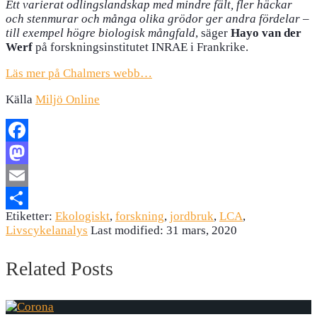
Ett varierat odlingslandskap med mindre fält, fler häckar
och stenmurar och många olika grödor ger andra fördelar –
till exempel högre biologisk mångfald
, säger
Hayo van der
Werf
på forskningsinstitutet INRAE i Frankrike.
Läs mer på Chalmers webb…
Källa
Miljö Online
Facebook
Mastodon
Email
Etiketter:
Ekologiskt
,
forskning
,
jordbruk
,
LCA
,
Dela
Livscykelanalys
Last modified: 31 mars, 2020
Related Posts