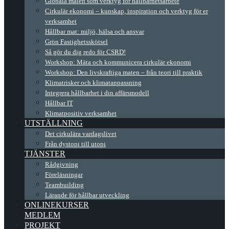
Globala målen som verktyg för hållbarhetsarbete
Cirkulär ekonomi – kunskap, inspiration och verktyg för er
verksamhet
Hållbar mat: miljö, hälsa och ansvar
Grön Fastighetsskötsel
Så gör du dig redo för CSRD!
Workshop: Mäta och kommunicera cirkulär ekonomi
Workshop: Den livskraftiga maten – från teori till praktik
Klimatrisker och klimatanpassning
Integrera hållbarhet i din affärsmodell
Hållbar IT
Klimatpositiv verksamhet
UTSTÄLLNING
Det cirkulära vardagslivet
Från dystopi till utopi
TJÄNSTER
Rådgivning
Föreläsningar
Teambuilding
Lärande för hållbar utveckling
ONLINEKURSER
MEDLEM
PROJEKT