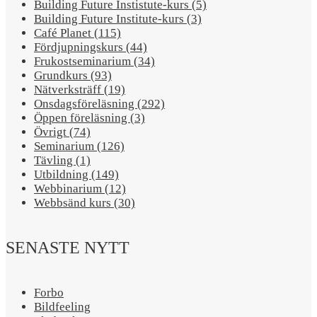
Building Future Instistute-kurs (5)
Building Future Institute-kurs (3)
Café Planet (115)
Fördjupningskurs (44)
Frukostseminarium (34)
Grundkurs (93)
Nätverksträff (19)
Onsdagsföreläsning (292)
Öppen föreläsning (3)
Övrigt (74)
Seminarium (126)
Tävling (1)
Utbildning (149)
Webbinarium (12)
Webbsänd kurs (30)
SENASTE NYTT
Forbo
Bildfeeling