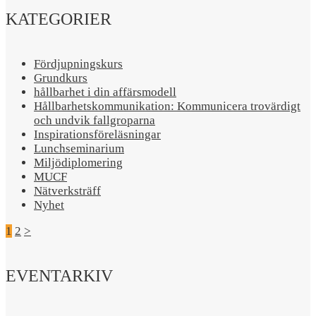
KATEGORIER
Fördjupningskurs
Grundkurs
hållbarhet i din affärsmodell
Hållbarhetskommunikation: Kommunicera trovärdigt
och undvik fallgroparna​
Inspirationsföreläsningar
Lunchseminarium
Miljödiplomering
MUCF
Nätverksträff
Nyhet
1
2
>
EVENTARKIV