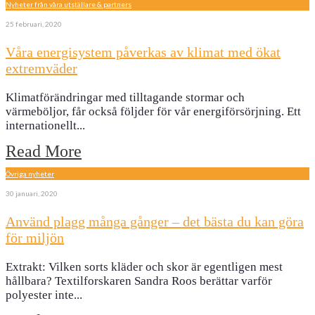
Nyheter från våra utställare & partners
25 februari, 2020
Våra energisystem påverkas av klimat med ökat
extremväder
Klimatförändringar med tilltagande stormar och
värmeböljor, får också följder för vår energiförsörjning. Ett
internationellt
...
Read More
Övriga nyheter
30 januari, 2020
Använd plagg många gånger – det bästa du kan göra
för miljön
Extrakt: Vilken sorts kläder och skor är egentligen mest
hållbara? Textilforskaren Sandra Roos berättar varför
polyester inte
...