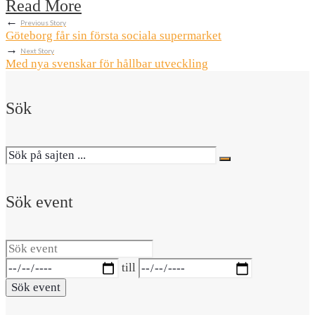
Read More
←
Previous Story
Göteborg får sin första sociala supermarket
→
Next Story
Med nya svenskar för hållbar utveckling
Sök
Sök event
Sök
event
Datumintervall:
till
Sök event