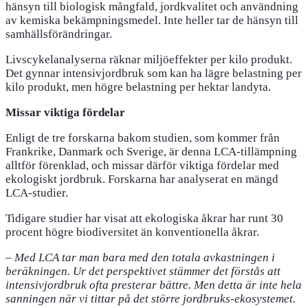
hänsyn till biologisk mångfald, jordkvalitet och användning
av kemiska bekämpningsmedel. Inte heller tar de hänsyn till
samhällsförändringar.
Livscykelanalyserna räknar miljöeffekter per kilo produkt.
Det gynnar intensivjordbruk som kan ha lägre belastning per
kilo produkt, men högre belastning per hektar landyta.
Missar viktiga fördelar
Enligt de tre forskarna bakom studien, som kommer från
Frankrike, Danmark och Sverige, är denna LCA-tillämpning
alltför förenklad, och missar därför viktiga fördelar med
ekologiskt jordbruk. Forskarna har analyserat en mängd
LCA-studier.
Tidigare studier har visat att ekologiska åkrar har runt 30
procent högre biodiversitet än konventionella åkrar.
–
Med LCA tar man bara med den totala avkastningen i
beräkningen. Ur det perspektivet stämmer det förstås att
intensivjordbruk ofta presterar bättre. Men detta är inte hela
sanningen när vi tittar på det större jordbruks-ekosystemet.