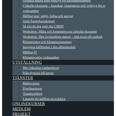
Globala målen som verktyg för hållbarhetsarbete
Cirkulär ekonomi – kunskap, inspiration och verktyg för er
verksamhet
Hållbar mat: miljö, hälsa och ansvar
Grön Fastighetsskötsel
Så gör du dig redo för CSRD!
Workshop: Mäta och kommunicera cirkulär ekonomi
Workshop: Den livskraftiga maten – från teori till praktik
Klimatrisker och klimatanpassning
Integrera hållbarhet i din affärsmodell
Hållbar IT
Klimatpositiv verksamhet
UTSTÄLLNING
Det cirkulära vardagslivet
Från dystopi till utopi
TJÄNSTER
Rådgivning
Föreläsningar
Teambuilding
Lärande för hållbar utveckling
ONLINEKURSER
MEDLEM
PROJEKT