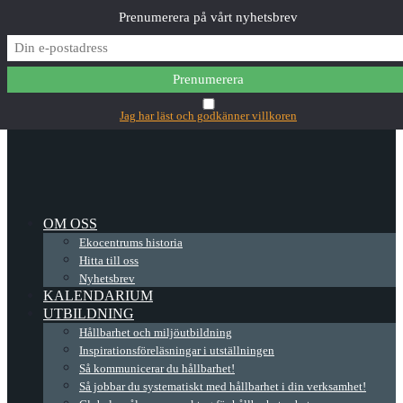
Prenumerera på vårt nyhetsbrev
✕
Main Menu
Jag har läst och godkänner villkoren
OM OSS
Ekocentrums historia
Hitta till oss
Nyhetsbrev
KALENDARIUM
UTBILDNING
Hållbarhet och miljöutbildning
Inspirationsföreläsningar i utställningen
Så kommunicerar du hållbarhet!
Så jobbar du systematiskt med hållbarhet i din verksamhet!