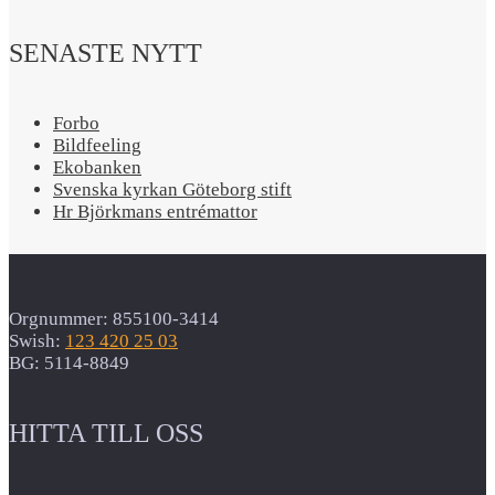
SENASTE NYTT
Forbo
Bildfeeling
Ekobanken
Svenska kyrkan Göteborg stift
Hr Björkmans entrémattor
Orgnummer: 855100-3414
Swish:
123 420 25 03
BG: 5114-8849
HITTA TILL OSS