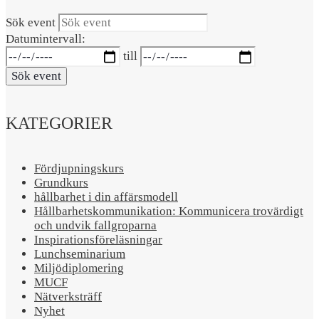
Sök event
Datumintervall:
till
Sök event
KATEGORIER
Fördjupningskurs
Grundkurs
hållbarhet i din affärsmodell
Hållbarhetskommunikation: Kommunicera trovärdigt
och undvik fallgroparna​
Inspirationsföreläsningar
Lunchseminarium
Miljödiplomering
MUCF
Nätverksträff
Nyhet