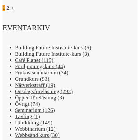
1
2
>
EVENTARKIV
Building Future Instistute-kurs (5)
Building Future Institute-kurs (3)
Café Planet (115)
Fördjupningskurs (44)
Frukostseminarium (34)
Grundkurs (93)
Nätverksträff (19)
Onsdagsföreläsning (292)
Öppen föreläsning (3)
Övrigt (74)
Seminarium (126)
Tävling (1)
Utbildning (149)
Webbinarium (12)
Webbsänd kurs (30)