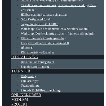
Globala målen som verktyg för hållbarhetsarbete
Cirkulär ekonomi – kunskap, inspiration och verktyg för er
verksamhet
Hållbar mat: miljö, hälsa och ansvar
Grön Fastighetsskötsel
Så gör du dig redo för CSRD!
Workshop: Mäta och kommunicera cirkulär ekonomi
Workshop: Den livskraftiga maten – från teori till praktik
Klimatrisker och klimatanpassning
Integrera hållbarhet i din affärsmodell
Hållbar IT
Klimatpositiv verksamhet
UTSTÄLLNING
Det cirkulära vardagslivet
Från dystopi till utopi
TJÄNSTER
Rådgivning
Föreläsningar
Teambuilding
Lärande för hållbar utveckling
ONLINEKURSER
MEDLEM
PROJEKT