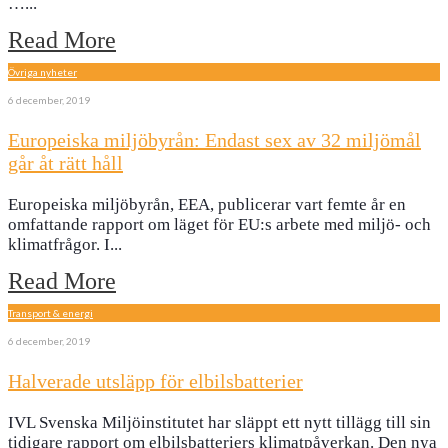
…
...
Read More
Övriga nyheter
6 december, 2019
Europeiska miljöbyrån: Endast sex av 32 miljömål
går åt rätt håll
Europeiska miljöbyrån, EEA, publicerar vart femte år en
omfattande rapport om läget för EU:s arbete med miljö- och
klimatfrågor. I
...
Read More
Transport & energi
6 december, 2019
Halverade utsläpp för elbilsbatterier
IVL Svenska Miljöinstitutet har släppt ett nytt tillägg till sin
tidigare rapport om elbilsbatteriers klimatpåverkan. Den nya