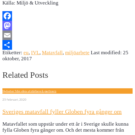
Källa: Miljö & Utveckling
Facebook
Mastodon
Email
Etiketter:
eu
,
IVL
,
Matavfall
,
miljöarbete
Last modified: 25
Dela
oktober, 2017
Related Posts
Nyheter från våra utställare & partners
25 februari, 2020
Sveriges matavfall fyller Globen fyra gånger om
Matavfallet som uppstår under ett år i Sverige skulle kunna
fylla Globen fyra gånger om. Och det mesta kommer från