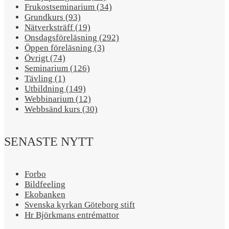
Frukostseminarium (34)
Grundkurs (93)
Nätverksträff (19)
Onsdagsföreläsning (292)
Öppen föreläsning (3)
Övrigt (74)
Seminarium (126)
Tävling (1)
Utbildning (149)
Webbinarium (12)
Webbsänd kurs (30)
SENASTE NYTT
Forbo
Bildfeeling
Ekobanken
Svenska kyrkan Göteborg stift
Hr Björkmans entrémattor