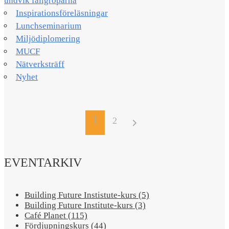
undvik fallgroparna​
Inspirationsföreläsningar
Lunchseminarium
Miljödiplomering
MUCF
Nätverksträff
Nyhet
1
2
EVENTARKIV
Building Future Instistute-kurs (5)
Building Future Institute-kurs (3)
Café Planet (115)
Fördjupningskurs (44)