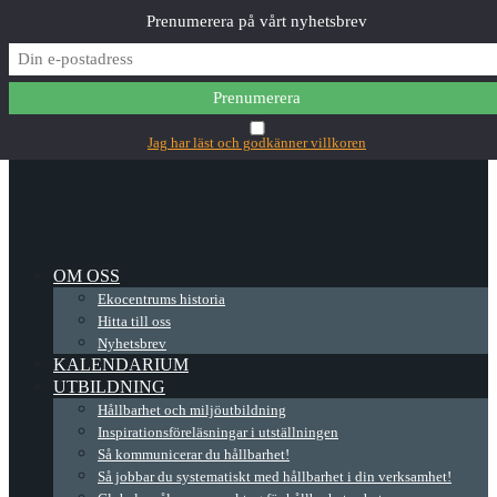
Prenumerera på vårt nyhetsbrev
✕
Main Menu
Jag har läst och godkänner villkoren
OM OSS
Ekocentrums historia
Hitta till oss
Nyhetsbrev
KALENDARIUM
UTBILDNING
Hållbarhet och miljöutbildning
Inspirationsföreläsningar i utställningen
Så kommunicerar du hållbarhet!
Så jobbar du systematiskt med hållbarhet i din verksamhet!