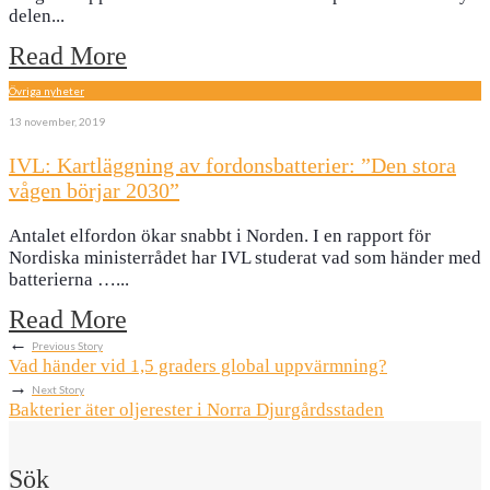
delen
...
Read More
Övriga nyheter
13 november, 2019
IVL: Kartläggning av fordonsbatterier: ”Den stora
vågen börjar 2030”
Antalet elfordon ökar snabbt i Norden. I en rapport för
Nordiska ministerrådet har IVL studerat vad som händer med
batterierna …
...
Read More
←
Previous Story
Vad händer vid 1,5 graders global uppvärmning?
→
Next Story
Bakterier äter oljerester i Norra Djurgårdsstaden
Sök