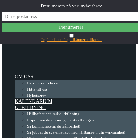
Prenumerera på vårt nyhetsbrev
✕
Main Menu
Jag har läst och godkänner villkoren
OM OSS
Ekocentrums historia
Hitta till oss
Nyhetsbrev
KALENDARIUM
UTBILDNING
Hållbarhet och miljöutbildning
Inspirationsföreläsningar i utställningen
Så kommunicerar du hållbarhet!
Så jobbar du systematiskt med hållbarhet i din verksamhet!