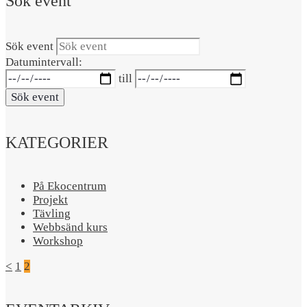
Sök event
Sök event
Datumintervall:
till
Sök event
KATEGORIER
På Ekocentrum
Projekt
Tävling
Webbsänd kurs
Workshop
<
1
2