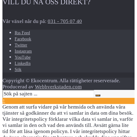
VILL DU NÅ OSS DIREKT?
Vår växel når du på:
031 - 705 07 40
Rss Feed
Facebook
Twitter
Instagram
YouTube
LinkedIn
Sök
Copyright © Ekocentrum. Alla rättigheter reserverade.
Producerad av
Webbverkstaden.com
↑
Genom att surfa vidare på vår hemsida och använda våra
tjänster så godkänner du att vi samlar in data om dina besök.
Vår integritetspolicy förklarar vilka data vi samlar in, varför
vi samlar in den och vad den används till. Avsätt gärna lite
tid för att läsa igenom policyn. I vår integritetspolicy hittar