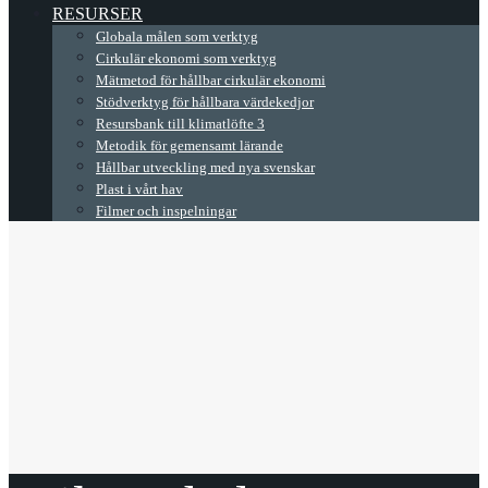
RESURSER
Globala målen som verktyg
Cirkulär ekonomi som verktyg
Mätmetod för hållbar cirkulär ekonomi
Stödverktyg för hållbara värdekedjor
Resursbank till klimatlöfte 3
Metodik för gemensamt lärande
Hållbar utveckling med nya svenskar
Plast i vårt hav
Filmer och inspelningar