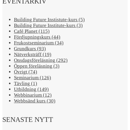
EVENTARKIV
Building Future Instistute-kurs (5)
Building Future Institute-kurs (3)
Café Planet (115)
Fördjupningskurs (44)
Frukostseminarium (34)
Grundkurs (93)
Nätverksträff (19)
Onsdagsföreläsning (292)
Öppen föreläsning (3)
Övrigt (74)
Seminarium (126)
Tävling (1)
Utbildning (149)
Webbinarium (12)
Webbsänd kurs (30)
SENASTE NYTT