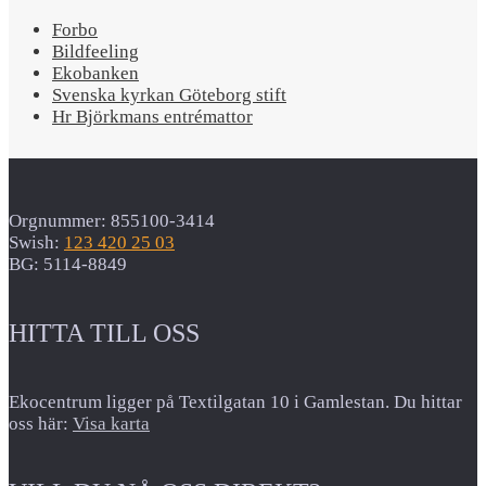
Forbo
Bildfeeling
Ekobanken
Svenska kyrkan Göteborg stift
Hr Björkmans entrémattor
Orgnummer: 855100-3414
Swish:
123 420 25 03
BG: 5114-8849
HITTA TILL OSS
Ekocentrum ligger på Textilgatan 10 i Gamlestan. Du hittar
oss här:
Visa karta