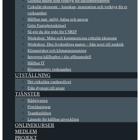
Globala målen som verktyg för hållbarhetsarbete
Cirkulär ekonomi – kunskap, inspiration och verktyg för er
verksamhet
Hållbar mat: miljö, hälsa och ansvar
Grön Fastighetsskötsel
Så gör du dig redo för CSRD!
Workshop: Mäta och kommunicera cirkulär ekonomi
Workshop: Den livskraftiga maten – från teori till praktik
Klimatrisker och klimatanpassning
Integrera hållbarhet i din affärsmodell
Hållbar IT
Klimatpositiv verksamhet
UTSTÄLLNING
Det cirkulära vardagslivet
Från dystopi till utopi
TJÄNSTER
Rådgivning
Föreläsningar
Teambuilding
Lärande för hållbar utveckling
ONLINEKURSER
MEDLEM
PROJEKT