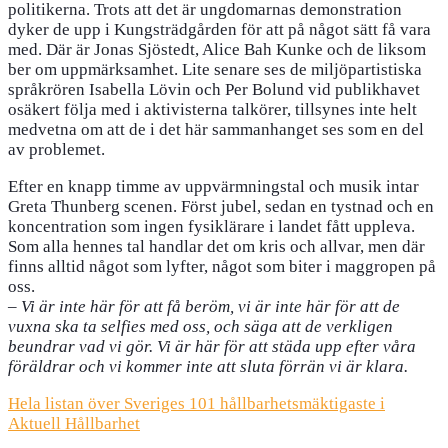
politikerna. Trots att det är ungdomarnas demonstration
dyker de upp i Kungsträdgården för att på något sätt få vara
med. Där är Jonas Sjöstedt, Alice Bah Kunke och de liksom
ber om uppmärksamhet. Lite senare ses de miljöpartistiska
språkrören Isabella Lövin och Per Bolund vid publikhavet
osäkert följa med i aktivisterna talkörer, tillsynes inte helt
medvetna om att de i det här sammanhanget ses som en del
av problemet.
Efter en knapp timme av uppvärmningstal och musik intar
Greta Thunberg scenen. Först jubel, sedan en tystnad och en
koncentration som ingen fysiklärare i landet fått uppleva.
Som alla hennes tal handlar det om kris och allvar, men där
finns alltid något som lyfter, något som biter i maggropen på
oss.
–
Vi är inte här för att få beröm, vi är inte här för att de
vuxna ska ta selfies med oss, och säga att de verkligen
beundrar vad vi gör. Vi är här för att städa upp efter våra
föräldrar och vi kommer inte att sluta förrän vi är klara.
Hela listan över Sveriges 101 hållbarhetsmäktigaste i
Aktuell Hållbarhet