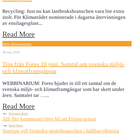
Recycling: Just nu kan lantbruksbranschen vara lite extra
stolt. För Klimatrådet nominerade i dagarna återvinningen
av ensilagesplast
...
Read More
Arkiv
,
Övriga nyheter
18 maj, 2020
Tips från Fores 10 juni: Samtal om svenska miljö-
och klimatframgångar
WEBBINARIUM: Fores bjuder in till ett samtal om de
svenska miljö- och klimatframgångar som har skett under
åren. Samtalet tar …
...
Read More
←
Previous Story
Allt fler kommuner låter bli att klippa gräset
→
Next Story
Startups vill förändra modebranschen i hållbar riktning