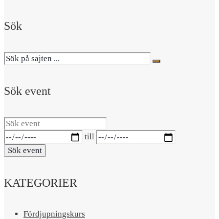
Sök
Sök event
Sök
event
Datumintervall:
till
Sök event
KATEGORIER
Fördjupningskurs