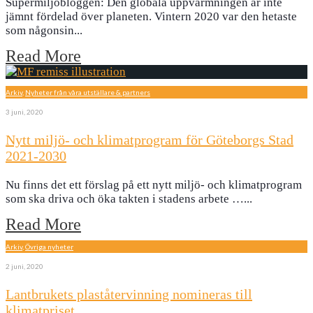
Supermiljöbloggen: Den globala uppvärmningen är inte
jämnt fördelad över planeten. Vintern 2020 var den hetaste
som någonsin
...
Read More
Arkiv
,
Nyheter från våra utställare & partners
3 juni, 2020
Nytt miljö- och klimatprogram för Göteborgs Stad
2021-2030
Nu finns det ett förslag på ett nytt miljö- och klimatprogram
som ska driva och öka takten i stadens arbete …
...
Read More
Arkiv
,
Övriga nyheter
2 juni, 2020
Lantbrukets plaståtervinning nomineras till
klimatpriset