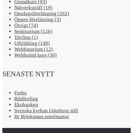
Grundkurs (93)
Nätverksträff (19)
Onsdagsföreläsning (292)
Öppen föreläsning (3)
Övrigt (74)
Seminarium (126)
Tävling (1)
Utbildning (149)
Webbinarium (12)
Webbsänd kurs (30)
SENASTE NYTT
Forbo
Bildfeeling
Ekobanken
Svenska kyrkan Göteborg stift
Hr Björkmans entrémattor