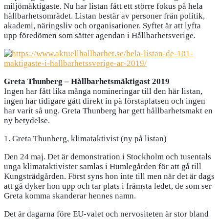
miljömäktigaste. Nu har listan fått ett större fokus på hela
hållbarhetsområdet. Listan består av personer från politik,
akademi, näringsliv och organisationer. Syftet är att lyfta
upp föredömen som sätter agendan i Hållbarhetsverige.
Greta Thunberg – Hållbarhetsmäktigast 2019
Ingen har fått lika många nomineringar till den här listan,
ingen har tidigare gått direkt in på första­platsen och ingen
har varit så ung. Greta Thunberg har gett hållbarhetsmakt en
ny betydelse.
1. Greta Thunberg, klimataktivist (ny på listan)
Den 24 maj. Det är demonstration i Stockholm och tusentals
unga klimataktivister samlas i Humlegården för att gå till
Kungsträdgården. Först syns hon inte till men när det är dags
att gå dyker hon upp och tar plats i främsta ledet, de som ser
Greta komma skanderar hennes namn.
Det är dagarna före EU-valet och nervositeten är stor bland