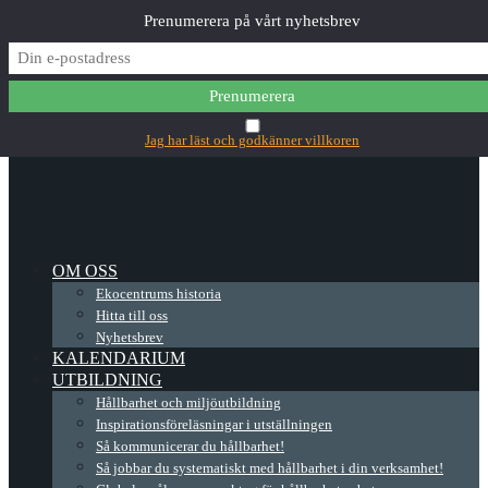
Prenumerera på vårt nyhetsbrev
✕
Main Menu
Jag har läst och godkänner villkoren
OM OSS
Ekocentrums historia
Hitta till oss
Nyhetsbrev
KALENDARIUM
UTBILDNING
Hållbarhet och miljöutbildning
Inspirationsföreläsningar i utställningen
Så kommunicerar du hållbarhet!
Så jobbar du systematiskt med hållbarhet i din verksamhet!