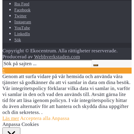
Rss Feed
Facebook
Twitter
Instagram
YouTube
LinkedIn
Sök
Copyright © Ekocentrum. Alla rättigheter reserverade.
Producerad av
Webbverkstaden.com
↑
Genom att surfa vidare på vår hemsida och använda våra
tjänster så godkänner du att vi samlar in data om dina besök.
Vår integritetspolicy förklarar vilka data vi samlar in, varför
vi samlar in den och vad den används till. Avsätt gärna lite
tid för att läsa igenom policyn. I vår integritetspolicy hittar
du även alternativ för att hantera och skydda dina uppgifter
och din sekretess. .
Läs mer
Acceptera alla
Anpassa
Anpassa Cookies