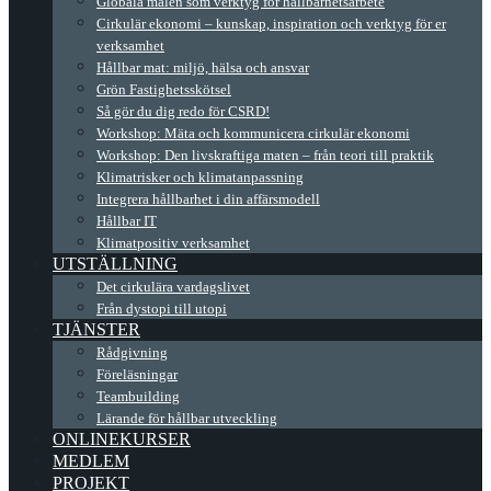
Globala målen som verktyg för hållbarhetsarbete
Cirkulär ekonomi – kunskap, inspiration och verktyg för er
verksamhet
Hållbar mat: miljö, hälsa och ansvar
Grön Fastighetsskötsel
Så gör du dig redo för CSRD!
Workshop: Mäta och kommunicera cirkulär ekonomi
Workshop: Den livskraftiga maten – från teori till praktik
Klimatrisker och klimatanpassning
Integrera hållbarhet i din affärsmodell
Hållbar IT
Klimatpositiv verksamhet
UTSTÄLLNING
Det cirkulära vardagslivet
Från dystopi till utopi
TJÄNSTER
Rådgivning
Föreläsningar
Teambuilding
Lärande för hållbar utveckling
ONLINEKURSER
MEDLEM
PROJEKT