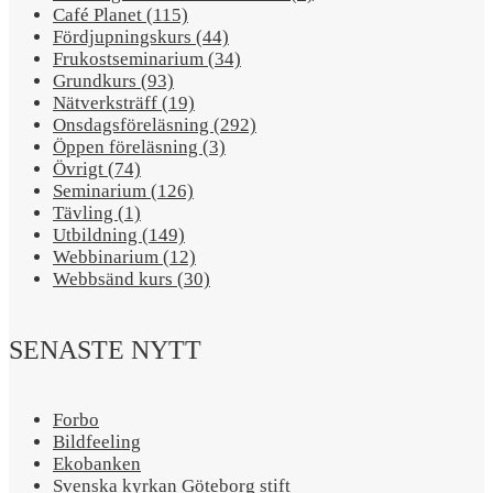
Café Planet (115)
Fördjupningskurs (44)
Frukostseminarium (34)
Grundkurs (93)
Nätverksträff (19)
Onsdagsföreläsning (292)
Öppen föreläsning (3)
Övrigt (74)
Seminarium (126)
Tävling (1)
Utbildning (149)
Webbinarium (12)
Webbsänd kurs (30)
SENASTE NYTT
Forbo
Bildfeeling
Ekobanken
Svenska kyrkan Göteborg stift