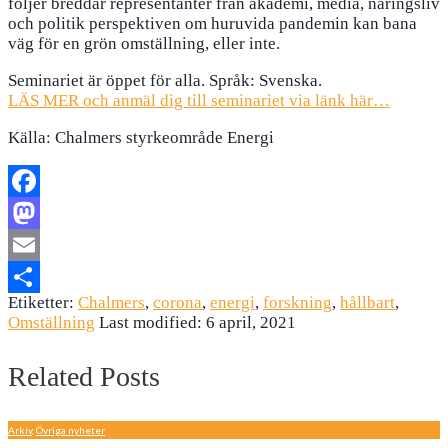
följer breddar representanter från akademi, media, näringsliv
och politik perspektiven om huruvida pandemin kan bana
väg för en grön omställning, eller inte.
Seminariet är öppet för alla. Språk: Svenska.
LÄS MER och anmäl dig till seminariet via länk här…
Källa: Chalmers styrkeområde Energi
Facebook
Mastodon
Email
Etiketter:
Chalmers
,
corona
,
energi
,
forskning
,
hållbart
,
Dela
Omställning
Last modified: 6 april, 2021
Related Posts
Arkiv
,
Övriga nyheter