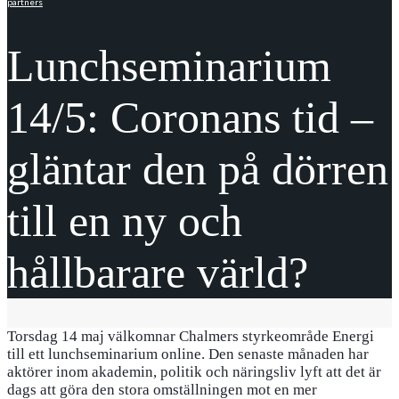
partners
Lunchseminarium
14/5: Coronans tid –
gläntar den på dörren
till en ny och
hållbarare värld?
Torsdag 14 maj välkomnar Chalmers styrkeområde Energi
till ett lunchseminarium online. Den senaste månaden har
aktörer inom akademin, politik och näringsliv lyft att det är
dags att göra den stora omställningen mot en mer