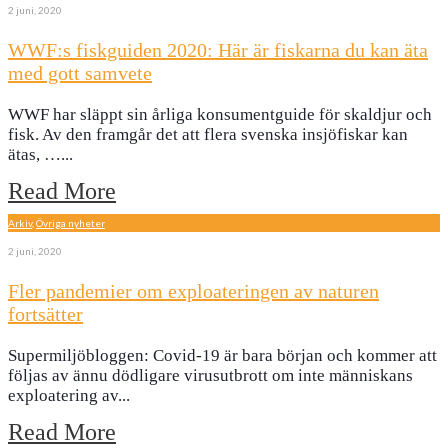
2 juni, 2020
WWF:s fiskguiden 2020: Här är fiskarna du kan äta
med gott samvete
WWF har släppt sin årliga konsumentguide för skaldjur och
fisk. Av den framgår det att flera svenska insjöfiskar kan
ätas, …
...
Read More
Arkiv
,
Övriga nyheter
2 juni, 2020
Fler pandemier om exploateringen av naturen
fortsätter
Supermiljöbloggen: Covid-19 är bara början och kommer att
följas av ännu dödligare virusutbrott om inte människans
exploatering av
...
Read More