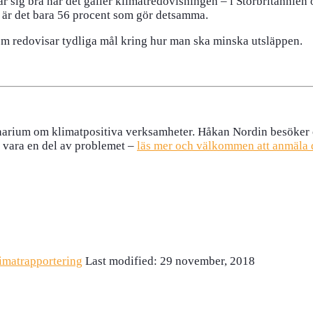
r sig bra när det gäller klimatredovisningen – i Storbritannien
d är det bara 56 procent som gör detsamma.
som redovisar tydliga mål kring hur man ska minska utsläppen.
ium om klimatpositiva verksamheter. Håkan Nordin besöker oss o
tt vara en del av problemet –
läs mer och välkommen att anmäla 
imatrapportering
Last modified: 29 november, 2018