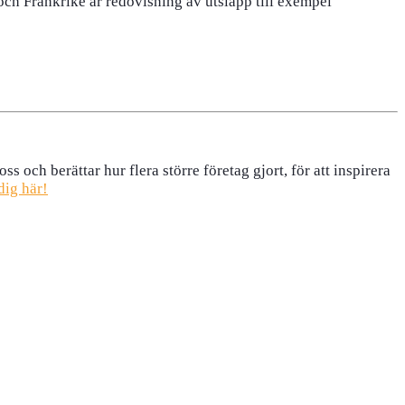
 och Frankrike är redovisning av utsläpp till exempel
ch berättar hur flera större företag gjort, för att inspirera
dig här!