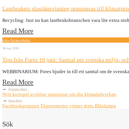
Lantbrukets plaståtervinning nomineras till klimatpri
Recycling: Just nu kan lantbruksbranschen vara lite extra sto
Read More
Arkiv
,
Övriga nyheter
18 maj, 2020
Tips från Fores 10 juni: Samtal om svenska miljö- o
WEBBINARIUM: Fores bjuder in till ett samtal om de svenska 
Read More
←
Previous Story
Nytt kortspel avslöjar sanningar om din klimatpåverkan
→
Next Story
Facebookgruppen Tågesemester vinner årets Blåslampa
Sök