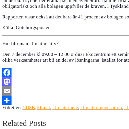
länderna. I synnerhet Frankrike, men även Storbritannien klara
obligatoriskt och alla bolagen uppfyller de kraven. I Tysklan
Rapporten visar också att det bara är 41 procent av bolagen 
Källa: Göteborgsposten
Hur blir man klimatpositiv?
Den 7 december kl 09.00 – 12.00 ordnar Ekocentrum ett seminar
olika verksamheter att bli en del av lösningarna, istället för a
Facebook
Mastodon
Email
Etiketter:
CDSB
,
klimat
,
klimatarbete
,
klimatkompensation
,
kl
Dela
Related Posts