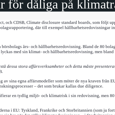
r för dåliga på klimat
ct, och CDSB, Climate disclosure standard boards, som följt up
 bolagsrapportering, där till exempel hållbarhetsredovisningar in
ra börsbolags års- och hållbarhetsredovisning. Bland de 80 bol
g lyckas med sin klimat- och hållbarhetsredovisning, men bland
stå dessa stora affärsverksamheter och detta måste presenteras
B.
ing av sina egna affärsmodeller som möter de nya kraven från EU-
nskningsprocesser – det som brukar kallas due diligence.
fierar en tydlig miljö- och klimatrisk i sin redovisning, men 80
änderna i EU: Tyskland, Frankrike och Storbritannien (som ju fo