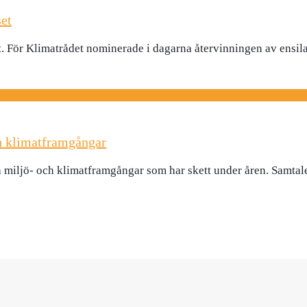
set
lt. För Klimatrådet nominerade i dagarna återvinningen av ensil
ch klimatframgångar
miljö- och klimatframgångar som har skett under åren. Samtal