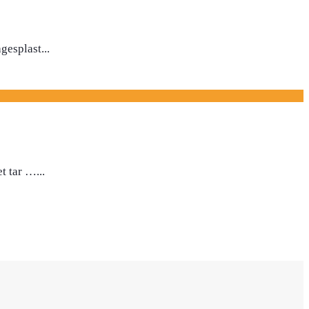
agesplast
...
et tar …
...