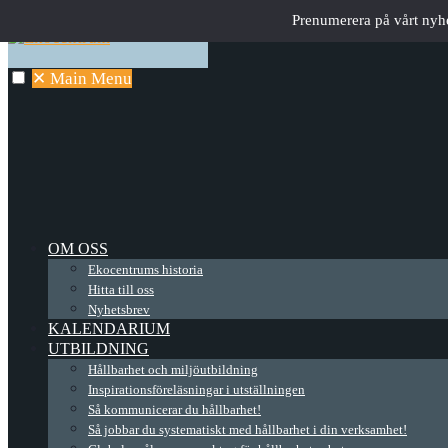
Prenumerera på vårt nyh
✕
Main Menu
OM OSS
Ekocentrums historia
Hitta till oss
Nyhetsbrev
KALENDARIUM
UTBILDNING
Hållbarhet och miljöutbildning
Inspirationsföreläsningar i utställningen
Så kommunicerar du hållbarhet!
Så jobbar du systematiskt med hållbarhet i din verksamhet!