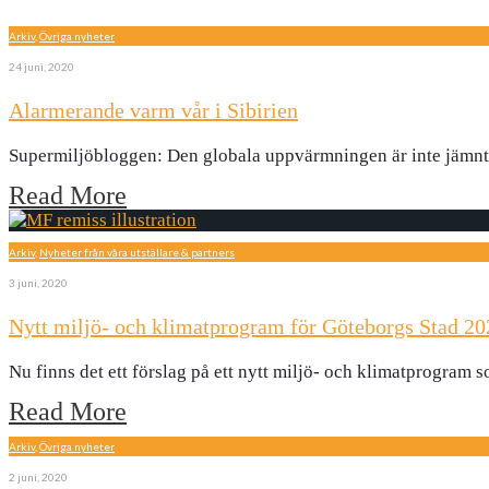
Arkiv
,
Övriga nyheter
24 juni, 2020
Alarmerande varm vår i Sibirien
Supermiljöbloggen: Den globala uppvärmningen är inte jämnt 
Read More
Arkiv
,
Nyheter från våra utställare & partners
3 juni, 2020
Nytt miljö- och klimatprogram för Göteborgs Stad 2
Nu finns det ett förslag på ett nytt miljö- och klimatprogram 
Read More
Arkiv
,
Övriga nyheter
2 juni, 2020