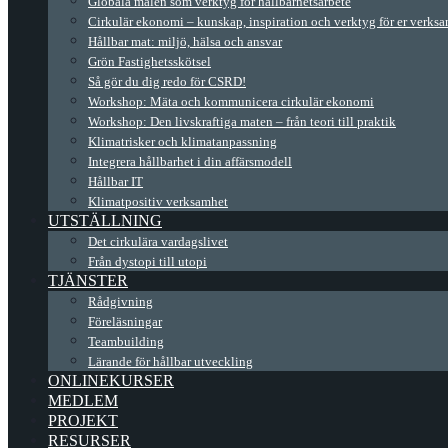
Globala målen som verktyg för hållbarhetsarbete
Cirkulär ekonomi – kunskap, inspiration och verktyg för er verks
Hållbar mat: miljö, hälsa och ansvar
Grön Fastighetsskötsel
Så gör du dig redo för CSRD!
Workshop: Mäta och kommunicera cirkulär ekonomi
Workshop: Den livskraftiga maten – från teori till praktik
Klimatrisker och klimatanpassning
Integrera hållbarhet i din affärsmodell
Hållbar IT
Klimatpositiv verksamhet
UTSTÄLLNING
Det cirkulära vardagslivet
Från dystopi till utopi
TJÄNSTER
Rådgivning
Föreläsningar
Teambuilding
Lärande för hållbar utveckling
ONLINEKURSER
MEDLEM
PROJEKT
RESURSER