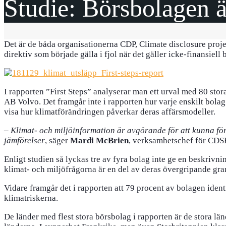
Studie: Börsbolagen ä
Det är de båda organisationerna CDP, Climate disclosure proje
direktiv som började gälla i fjol när det gäller icke-finansiell
I rapporten ”First Steps” analyserar man ett urval med 80 sto
AB Volvo. Det framgår inte i rapporten hur varje enskilt bola
visa hur klimatförändringen påverkar deras affärsmodeller.
–
Klimat- och miljöinformation är avgörande för att kunna för
jämförelser
, säger
Mardi McBrien
, verksamhetschef för CDS
Enligt studien så lyckas tre av fyra bolag inte ge en beskrivn
klimat- och miljöfrågorna är en del av deras övergripande gra
Vidare framgår det i rapporten att 79 procent av bolagen identi
klimatriskerna.
De länder med flest stora börsbolag i rapporten är de stora l