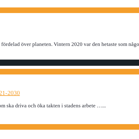
fördelad över planeten. Vintern 2020 var den hetaste som någ
021-2030
som ska driva och öka takten i stadens arbete …
...