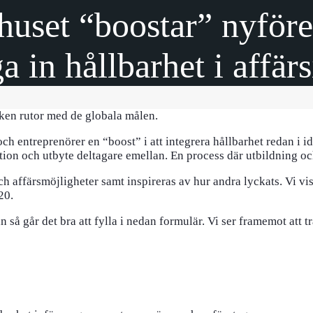
uset “boostar” nyföre
a in hållbarhet i affär
entreprenörer en “boost” i att integrera hållbarhet redan i idés
ion och utbyte deltagare emellan. En process där utbildning o
och affärsmöjligheter samt inspireras av hur andra lyckats. Vi vi
20.
så går det bra att fylla i nedan formulär. Vi ser framemot att träf