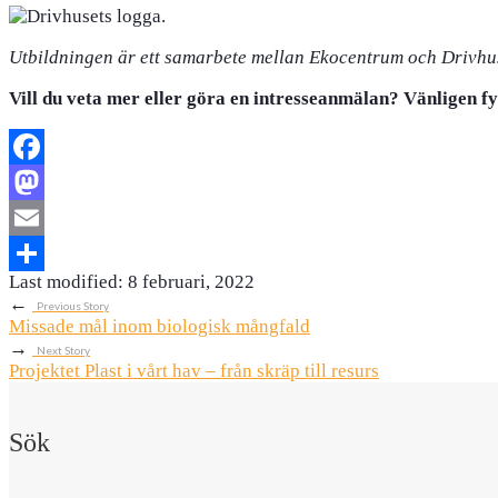
Utbildningen är ett samarbete mellan Ekocentrum och Drivhu
Vill du veta mer eller göra en intresseanmälan? Vänligen fy
Facebook
Mastodon
Email
Last modified: 8 februari, 2022
Dela
←
Previous Story
Missade mål inom biologisk mångfald
→
Next Story
Projektet Plast i vårt hav – från skräp till resurs
Sök