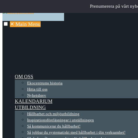
Prenumerera på vårt nyh
✕
Main Menu
OM OSS
Ekocentrums historia
Hitta till oss
Nyhetsbrev
KALENDARIUM
UTBILDNING
Hållbarhet och miljöutbildning
Inspirationsföreläsningar i utställningen
Så kommunicerar du hållbarhet!
Så jobbar du systematiskt med hållbarhet i din verksamhet!