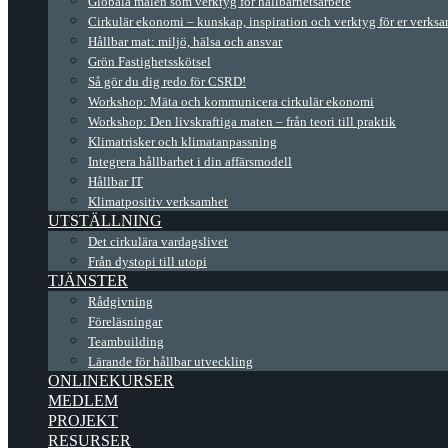
Globala målen som verktyg för hållbarhetsarbete
Cirkulär ekonomi – kunskap, inspiration och verktyg för er verks
Hållbar mat: miljö, hälsa och ansvar
Grön Fastighetsskötsel
Så gör du dig redo för CSRD!
Workshop: Mäta och kommunicera cirkulär ekonomi
Workshop: Den livskraftiga maten – från teori till praktik
Klimatrisker och klimatanpassning
Integrera hållbarhet i din affärsmodell
Hållbar IT
Klimatpositiv verksamhet
UTSTÄLLNING
Det cirkulära vardagslivet
Från dystopi till utopi
TJÄNSTER
Rådgivning
Föreläsningar
Teambuilding
Lärande för hållbar utveckling
ONLINEKURSER
MEDLEM
PROJEKT
RESURSER