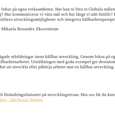
 fokus på egna verksamheten. Hur kan ni föra in Globala målen
g? Hur kommunicerar vi våra mål och hur långt vi nått hittills?
ntifiera utvecklingsmöjligheter och integrera hållbarhetsperspek
t Mikaela Rosander, Ekocentrum
frågade utbildningar inom hållbar utveckling. Genom fokus på
hållbarhetsarbetet. Utställningen med goda exempel ger dessutom
et att utveckla eller påbörja arbetet mot en hållbar utveckling.
 och förändringsfantaster på utvecklingsresan. Hos oss får du kun
den – Drivhuset Norden