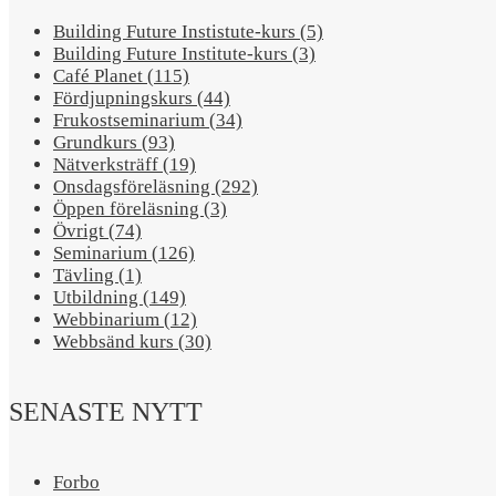
Building Future Instistute-kurs (5)
Building Future Institute-kurs (3)
Café Planet (115)
Fördjupningskurs (44)
Frukostseminarium (34)
Grundkurs (93)
Nätverksträff (19)
Onsdagsföreläsning (292)
Öppen föreläsning (3)
Övrigt (74)
Seminarium (126)
Tävling (1)
Utbildning (149)
Webbinarium (12)
Webbsänd kurs (30)
SENASTE NYTT
Forbo