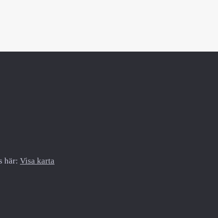
s här:
Visa karta