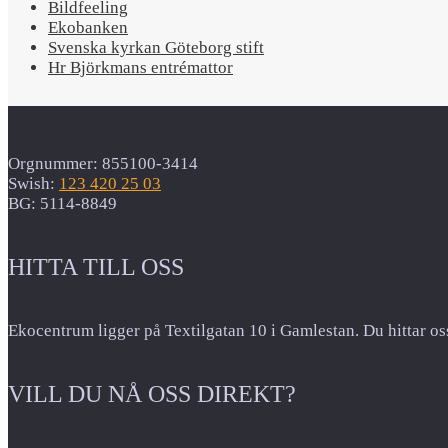
Bildfeeling
Ekobanken
Svenska kyrkan Göteborg stift
Hr Björkmans entrémattor
Orgnummer: 855100-3414
Swish:
123 420 25 03
BG: 5114-8849
HITTA TILL OSS
Ekocentrum ligger på Textilgatan 10 i Gamlestan. Du hittar os
VILL DU NÅ OSS DIREKT?