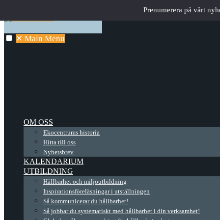
Prenumerera på vårt nyh
✕
Main Menu
OM OSS
Ekocentrums historia
Hitta till oss
Nyhetsbrev
KALENDARIUM
UTBILDNING
Hållbarhet och miljöutbildning
Inspirationsföreläsningar i utställningen
Så kommunicerar du hållbarhet!
Så jobbar du systematiskt med hållbarhet i din verksamhet!