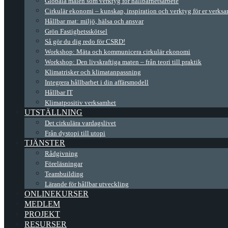
Globala målen som verktyg för hållbarhetsarbete
Cirkulär ekonomi – kunskap, inspiration och verktyg för er verks
Hållbar mat: miljö, hälsa och ansvar
Grön Fastighetsskötsel
Så gör du dig redo för CSRD!
Workshop: Mäta och kommunicera cirkulär ekonomi
Workshop: Den livskraftiga maten – från teori till praktik
Klimatrisker och klimatanpassning
Integrera hållbarhet i din affärsmodell
Hållbar IT
Klimatpositiv verksamhet
UTSTÄLLNING
Det cirkulära vardagslivet
Från dystopi till utopi
TJÄNSTER
Rådgivning
Föreläsningar
Teambuilding
Lärande för hållbar utveckling
ONLINEKURSER
MEDLEM
PROJEKT
RESURSER