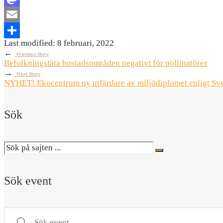
Mastodon
Email
Last modified: 8 februari, 2022
Dela
←
Previous Story
Befolkningstäta bostadsområden negativt för pollinatörer
→
Next Story
NYHET! Ekocentrum ny utfärdare av miljödiplomet enligt Sv
Sök
Sök event
Sök event