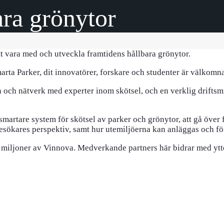
ara grönytor
t vara med och utveckla framtidens hållbara grönytor.
ta Parker, dit innovatörer, forskare och studenter är välkomna a
 och nätverk med experter inom skötsel, och en verklig driftsmi
smartare system för skötsel av parker och grönytor, att gå över 
kares perspektiv, samt hur utemiljöerna kan anläggas och förva
miljoner av Vinnova. Medverkande partners här bidrar med ytte