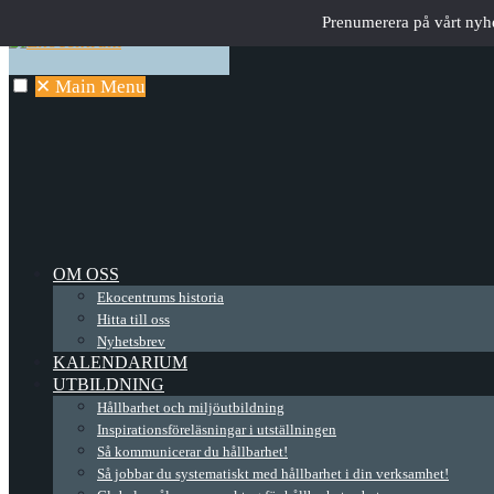
Prenumerera på vårt nyh
✕
Main Menu
OM OSS
Ekocentrums historia
Hitta till oss
Nyhetsbrev
KALENDARIUM
UTBILDNING
Hållbarhet och miljöutbildning
Inspirationsföreläsningar i utställningen
Så kommunicerar du hållbarhet!
Så jobbar du systematiskt med hållbarhet i din verksamhet!