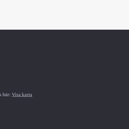
s här:
Visa karta