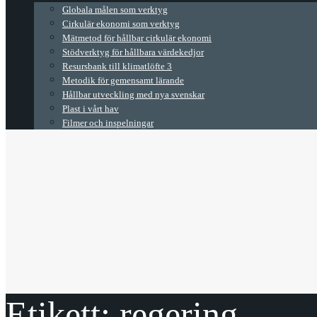
Globala målen som verktyg
Cirkulär ekonomi som verktyg
Mätmetod för hållbar cirkulär ekonomi
Stödverktyg för hållbara värdekedjor
Resursbank till klimatlöfte 3
Metodik för gemensamt lärande
Hållbar utveckling med nya svenskar
Plast i vårt hav
Filmer och inspelningar
Etikett:
regering