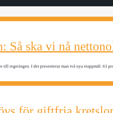
 Så ska vi nå nettonol
 till regeringen. I det presenterar man två nya etappmål: 63 
övs för giftfria kretslo