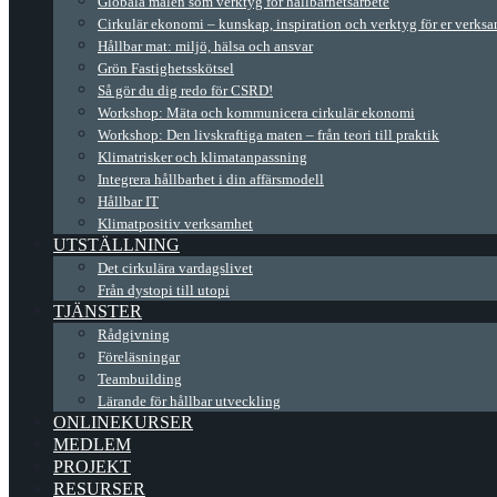
Globala målen som verktyg för hållbarhetsarbete
Cirkulär ekonomi – kunskap, inspiration och verktyg för er verks
Hållbar mat: miljö, hälsa och ansvar
Grön Fastighetsskötsel
Så gör du dig redo för CSRD!
Workshop: Mäta och kommunicera cirkulär ekonomi
Workshop: Den livskraftiga maten – från teori till praktik
Klimatrisker och klimatanpassning
Integrera hållbarhet i din affärsmodell
Hållbar IT
Klimatpositiv verksamhet
UTSTÄLLNING
Det cirkulära vardagslivet
Från dystopi till utopi
TJÄNSTER
Rådgivning
Föreläsningar
Teambuilding
Lärande för hållbar utveckling
ONLINEKURSER
MEDLEM
PROJEKT
RESURSER