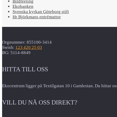
Bildfeeling
Ekobanken
Svenska kyrkan Göteborg stift
Hr Björkmans entrémattor
Orgnummer: 855100-3414
Swish:
123 420 25 03
BG: 5114-8849
HITTA TILL OSS
Ekocentrum ligger på Textilgatan 10 i Gamlestan. Du hittar os
VILL DU NÅ OSS DIREKT?