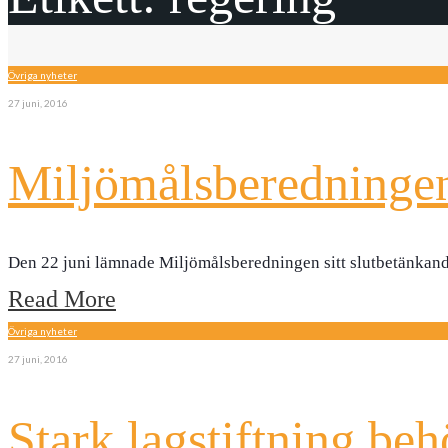
Övriga nyheter
27 juni, 2016
Miljömålsberedningen:
Den 22 juni lämnade Miljömålsberedningen sitt slutbetänkande
Read More
Övriga nyheter
27 juni, 2016
Stark lagstiftning beh