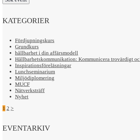
KATEGORIER
Fördjupningskurs
Grundkurs
hållbarhet i din affärsmodell
Hållbarhetskommunikation: Kommunicera trovärdigt och
Inspirationsföreläsningar
Lunchseminarium
Miljödiplomering
MUCF
Nätverksträff
Nyhet
1
2
>
EVENTARKIV