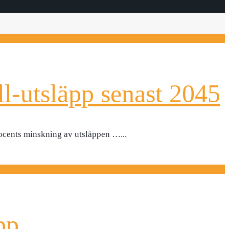
l-utsläpp senast 2045
procents minskning av utsläppen …
...
pp