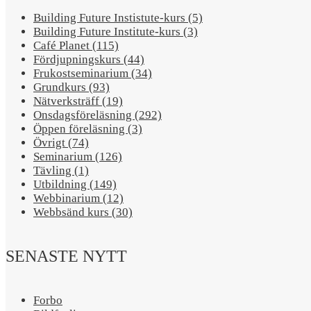
Building Future Instistute-kurs (5)
Building Future Institute-kurs (3)
Café Planet (115)
Fördjupningskurs (44)
Frukostseminarium (34)
Grundkurs (93)
Nätverksträff (19)
Onsdagsföreläsning (292)
Öppen föreläsning (3)
Övrigt (74)
Seminarium (126)
Tävling (1)
Utbildning (149)
Webbinarium (12)
Webbsänd kurs (30)
SENASTE NYTT
Forbo