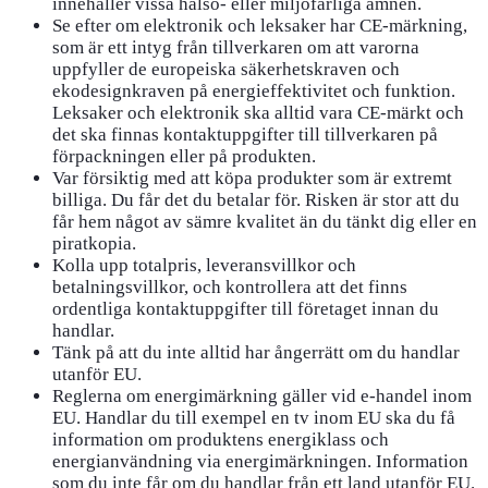
innehåller vissa hälso- eller miljöfarliga ämnen.
Se efter om elektronik och leksaker har CE-märkning,
som är ett intyg från tillverkaren om att varorna
uppfyller de europeiska säkerhetskraven och
ekodesignkraven på energieffektivitet och funktion.
Leksaker och elektronik ska alltid vara CE-märkt och
det ska finnas kontaktuppgifter till tillverkaren på
förpackningen eller på produkten.
Var försiktig med att köpa produkter som är extremt
billiga. Du får det du betalar för. Risken är stor att du
får hem något av sämre kvalitet än du tänkt dig eller en
piratkopia.
Kolla upp totalpris, leveransvillkor och
betalningsvillkor, och kontrollera att det finns
ordentliga kontaktuppgifter till företaget innan du
handlar.
Tänk på att du inte alltid har ångerrätt om du handlar
utanför EU.
Reglerna om energimärkning gäller vid e-handel inom
EU. Handlar du till exempel en tv inom EU ska du få
information om produktens energiklass och
energianvändning via energimärkningen. Information
som du inte får om du handlar från ett land utanför EU.