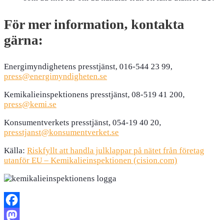
För mer information, kontakta
gärna:
Energimyndighetens presstjänst, 016-544 23 99,
press@energimyndigheten.se
Kemikalieinspektionens presstjänst, 08-519 41 200,
press@kemi.se
Konsumentverkets presstjänst, 054-19 40 20,
presstjanst@konsumentverket.se
Källa:
Riskfyllt att handla julklappar på nätet från företag
utanför EU – Kemikalieinspektionen (cision.com)
Facebook