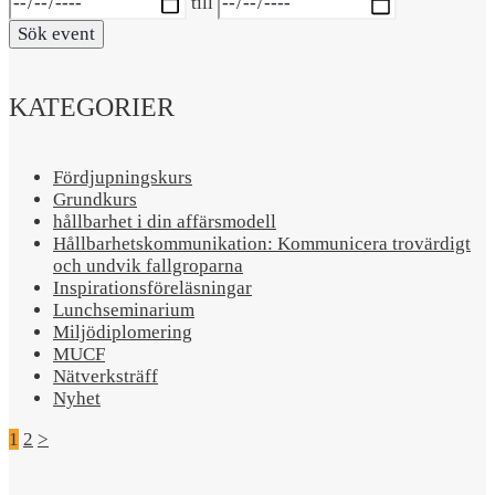
till
Sök event
KATEGORIER
Fördjupningskurs
Grundkurs
hållbarhet i din affärsmodell
Hållbarhetskommunikation: Kommunicera trovärdigt
och undvik fallgroparna​
Inspirationsföreläsningar
Lunchseminarium
Miljödiplomering
MUCF
Nätverksträff
Nyhet
1
2
>