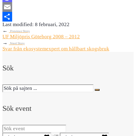
Mastodon
Email
Last modified: 8 februari, 2022
Dela
←
Previous Story
UF Miljöpris Göteborg 2008 – 2012
→
Next Story
Svar från ekosystemexpert om hållbart skogsbruk
Sök
Sök event
Sök
event
Datumintervall: