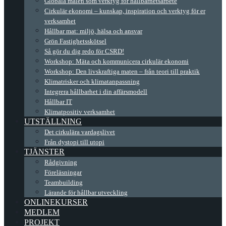
Globala målen som verktyg för hållbarhetsarbete
Cirkulär ekonomi – kunskap, inspiration och verktyg för er
verksamhet
Hållbar mat: miljö, hälsa och ansvar
Grön Fastighetsskötsel
Så gör du dig redo för CSRD!
Workshop: Mäta och kommunicera cirkulär ekonomi
Workshop: Den livskraftiga maten – från teori till praktik
Klimatrisker och klimatanpassning
Integrera hållbarhet i din affärsmodell
Hållbar IT
Klimatpositiv verksamhet
UTSTÄLLNING
Det cirkulära vardagslivet
Från dystopi till utopi
TJÄNSTER
Rådgivning
Föreläsningar
Teambuilding
Lärande för hållbar utveckling
ONLINEKURSER
MEDLEM
PROJEKT