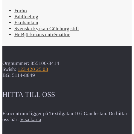
Forbo
Bildfeeling
Ekobanken
Svenska kyrkan Göteborg stift
Hr Björkmans entrémattor
Orgnummer: 855100-3414
Swish:
123 420 25 03
BG: 5114-8849
HITTA TILL OSS
Ekocentrum ligger på Textilgatan 10 i Gamlestan. Du hittar
oss här:
Visa karta