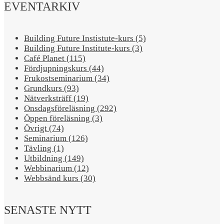
EVENTARKIV
Building Future Instistute-kurs (5)
Building Future Institute-kurs (3)
Café Planet (115)
Fördjupningskurs (44)
Frukostseminarium (34)
Grundkurs (93)
Nätverksträff (19)
Onsdagsföreläsning (292)
Öppen föreläsning (3)
Övrigt (74)
Seminarium (126)
Tävling (1)
Utbildning (149)
Webbinarium (12)
Webbsänd kurs (30)
SENASTE NYTT