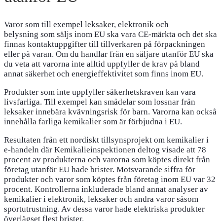
Varor som till exempel leksaker, elektronik och
belysning som säljs inom EU ska vara CE-märkta och det ska
finnas kontaktuppgifter till tillverkaren på förpackningen
eller på varan. Om du handlar från en säljare utanför EU ska
du veta att varorna inte alltid uppfyller de krav på bland
annat säkerhet och energieffektivitet som finns inom EU.
Produkter som inte uppfyller säkerhetskraven kan vara
livsfarliga. Till exempel kan smådelar som lossnar från
leksaker innebära kvävningsrisk för barn. Varorna kan också
innehålla farliga kemikalier som är förbjudna i EU.
Resultaten från ett nordiskt tillsynsprojekt om kemikalier i
e-handeln där Kemikalieinspektionen deltog visade att 78
procent av produkterna och varorna som köptes direkt från
företag utanför EU hade brister. Motsvarande siffra för
produkter och varor som köptes från företag inom EU var 32
procent. Kontrollerna inkluderade bland annat analyser av
kemikalier i elektronik, leksaker och andra varor såsom
sportutrustning. Av dessa varor hade elektriska produkter
överlägset flest brister.