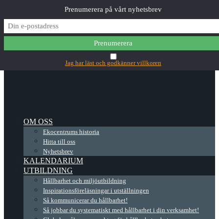
Prenumerera på vårt nyhetsbrev
✕
Main Menu
Jag har läst och godkänner villkoren
OM OSS
Ekocentrums historia
Hitta till oss
Nyhetsbrev
KALENDARIUM
UTBILDNING
Hållbarhet och miljöutbildning
Inspirationsföreläsningar i utställningen
Så kommunicerar du hållbarhet!
Så jobbar du systematiskt med hållbarhet i din verksamhet!