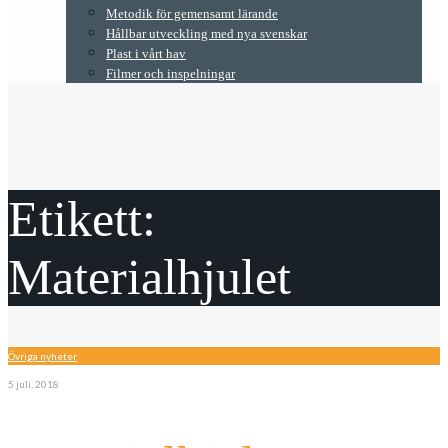
Metodik för gemensamt lärande
Hållbar utveckling med nya svenskar
Plast i vårt hav
Filmer och inspelningar
Etikett:
Materialhjulet
Övriga nyheter
5 juli, 2018