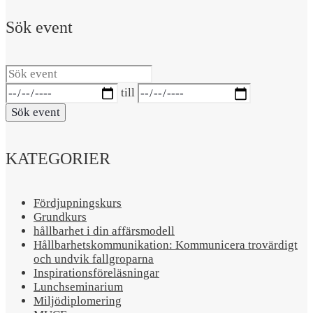
Sök event
Sök
event
Datumintervall:
till
Sök event
KATEGORIER
Fördjupningskurs
Grundkurs
hållbarhet i din affärsmodell
Hållbarhetskommunikation: Kommunicera trovärdigt
och undvik fallgroparna​
Inspirationsföreläsningar
Lunchseminarium
Miljödiplomering