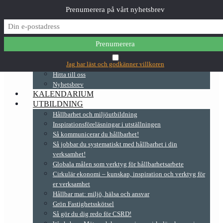
Prenumerera på vårt nyhetsbrev
✕
Main Menu
OM OSS
Ekocentrums historia
Jag har läst och godkänner villkoren
Hitta till oss
Nyhetsbrev
KALENDARIUM
UTBILDNING
Hållbarhet och miljöutbildning
Inspirationsföreläsningar i utställningen
Så kommunicerar du hållbarhet!
Så jobbar du systematiskt med hållbarhet i din
verksamhet!
Globala målen som verktyg för hållbarhetsarbete
Cirkulär ekonomi – kunskap, inspiration och verktyg för
er verksamhet
Hållbar mat: miljö, hälsa och ansvar
Grön Fastighetsskötsel
Så gör du dig redo för CSRD!