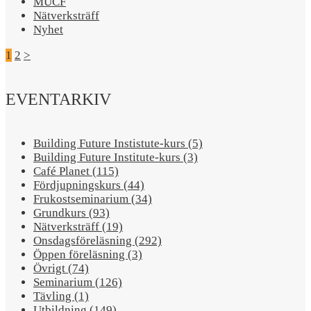
MUCF
Nätverksträff
Nyhet
1
2
>
EVENTARKIV
Building Future Instistute-kurs (5)
Building Future Institute-kurs (3)
Café Planet (115)
Fördjupningskurs (44)
Frukostseminarium (34)
Grundkurs (93)
Nätverksträff (19)
Onsdagsföreläsning (292)
Öppen föreläsning (3)
Övrigt (74)
Seminarium (126)
Tävling (1)
Utbildning (149)