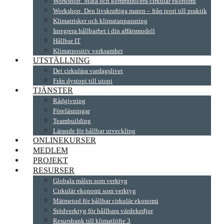
Workshop: Mäta och kommunicera cirkulär ekonomi
Workshop: Den livskraftiga maten – från teori till praktik
Klimatrisker och klimatanpassning
Integrera hållbarhet i din affärsmodell
Hållbar IT
Klimatpositiv verksamhet
UTSTÄLLNING
Det cirkulära vardagslivet
Från dystopi till utopi
TJÄNSTER
Rådgivning
Föreläsningar
Teambuilding
Lärande för hållbar utveckling
ONLINEKURSER
MEDLEM
PROJEKT
RESURSER
Globala målen som verktyg
Cirkulär ekonomi som verktyg
Mätmetod för hållbar cirkulär ekonomi
Stödverktyg för hållbara värdekedjor
Resursbank till klimatlöfte 3