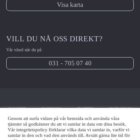
Visa karta
VILL DU NÅ OSS DIREKT?
Vår växel når du på:
031 - 705 07 40
RSS FEED
FACEBOOK
TWITTER
INSTAGRAM
Genom att surfa vidare på vår hemsida och använda våra
tjänster så godkänner du att vi samlar in data om dina besök.
Vår integritetspolicy förklarar vilka data vi samlar in, varför vi
samlar in den och vad den används till. Avsätt gärna lite tid för
YOUTUBE
LINKEDIN
SÖK