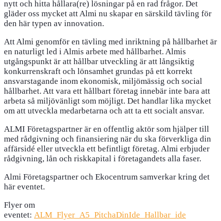
nytt och hitta hållara(re) lösningar på en rad frågor. Det
gläder oss mycket att Almi nu skapar en särskild tävling för
den här typen av innovation.
Att Almi genomför en tävling med inriktning på hållbarhet är
en naturligt led i Almis arbete med hållbarhet. Almis
utgångspunkt är att hållbar utveckling är att långsiktig
konkurrenskraft och lönsamhet grundas på ett korrekt
ansvarstagande inom ekonomisk, miljömässig och social
hållbarhet. Att vara ett hållbart företag innebär inte bara att
arbeta så miljövänligt som möjligt. Det handlar lika mycket
om att utveckla medarbetarna och att ta ett socialt ansvar.
ALMI Företagspartner är en offentlig aktör som hjälper till
med rådgivning och finansiering när du ska förverkliga din
affärsidé eller utveckla ett befintligt företag. Almi erbjuder
rådgivning, lån och riskkapital i företagandets alla faser.
Almi Företagspartner och Ekocentrum samverkar kring det
här eventet.
Flyer om
eventet:
ALM_Flyer_A5_PitchaDinIde_Hallbar_ide