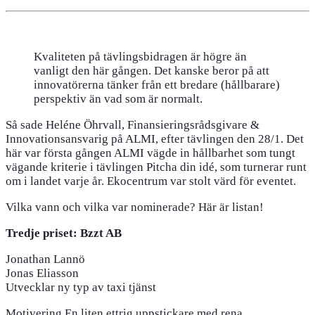
Kvaliteten på tävlingsbidragen är högre än
vanligt den här gången. Det kanske beror på att
innovatörerna tänker från ett bredare (hållbarare)
perspektiv än vad som är normalt.
Så sade Heléne Öhrvall, Finansieringsrådsgivare &
Innovationsansvarig på ALMI, efter tävlingen den 28/1. Det
här var första gången ALMI vägde in hållbarhet som tungt
vägande kriterie i tävlingen Pitcha din idé, som turnerar runt
om i landet varje år. Ekocentrum var stolt värd för eventet.
Vilka vann och vilka var nominerade? Här är listan!
Tredje priset: Bzzt AB
Jonathan Lannö
Jonas Eliasson
Utvecklar ny typ av taxi tjänst
Motivering En liten ettrig uppstickare med rena