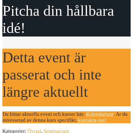
Pitcha din hållbara
idé!
Detta event är
passerat och inte
längre aktuellt
Du hittar aktuella event och kurser här:
Kalendarium
. Är du
intresserad av denna kurs specifikt,
kontakta oss!
Kategorier:
Övrigt
,
Seminarium