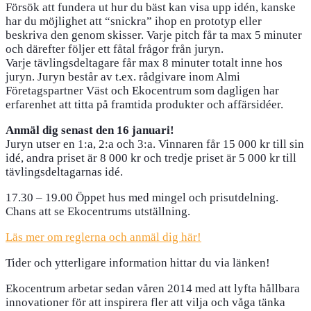
Försök att fundera ut hur du bäst kan visa upp idén, kanske
har du möjlighet att “snickra” ihop en prototyp eller
beskriva den genom skisser. Varje pitch får ta max 5 minuter
och därefter följer ett fåtal frågor från juryn.
Varje tävlingsdeltagare får max 8 minuter totalt inne hos
juryn. Juryn består av t.ex. rådgivare inom Almi
Företagspartner Väst och Ekocentrum som dagligen har
erfarenhet att titta på framtida produkter och affärsidéer.
Anmäl dig senast den 16 januari!
Juryn utser en 1:a, 2:a och 3:a. Vinnaren får 15 000 kr till sin
idé, andra priset är 8 000 kr och tredje priset är 5 000 kr till
tävlingsdeltagarnas idé.
17.30 – 19.00 Öppet hus med mingel och prisutdelning.
Chans att se Ekocentrums utställning.
Läs mer om reglerna och anmäl dig här!
Tider och ytterligare information hittar du via länken!
Ekocentrum arbetar sedan våren 2014 med att lyfta hållbara
innovationer för att inspirera fler att vilja och våga tänka