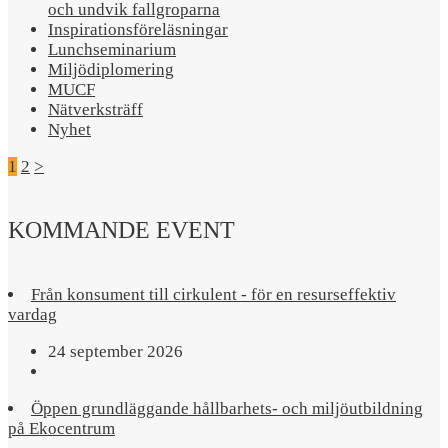
och undvik fallgroparna​
Inspirationsföreläsningar
Lunchseminarium
Miljödiplomering
MUCF
Nätverksträff
Nyhet
1
2
>
KOMMANDE EVENT
Från konsument till cirkulent - för en resurseffektiv
vardag
24 september 2026
Öppen grundläggande hållbarhets- och miljöutbildning
på Ekocentrum