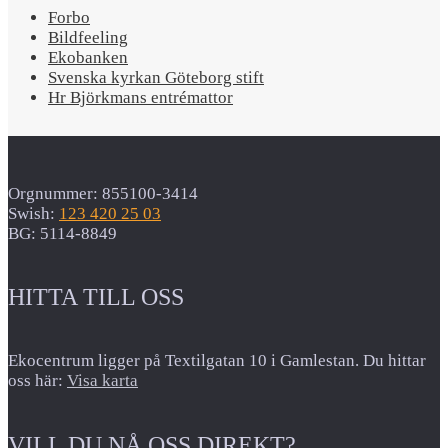
Forbo
Bildfeeling
Ekobanken
Svenska kyrkan Göteborg stift
Hr Björkmans entrémattor
Orgnummer: 855100-3414
Swish:
123 420 25 03
BG: 5114-8849
HITTA TILL OSS
Ekocentrum ligger på Textilgatan 10 i Gamlestan. Du hittar
oss här:
Visa karta
VILL DU NÅ OSS DIREKT?