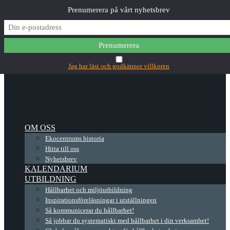
Prenumerera på vårt nyhetsbrev
✕
Main Menu
Jag har läst och godkänner villkoren
OM OSS
Ekocentrums historia
Hitta till oss
Nyhetsbrev
KALENDARIUM
UTBILDNING
Hållbarhet och miljöutbildning
Inspirationsföreläsningar i utställningen
Så kommunicerar du hållbarhet!
Så jobbar du systematiskt med hållbarhet i din verksamhet!