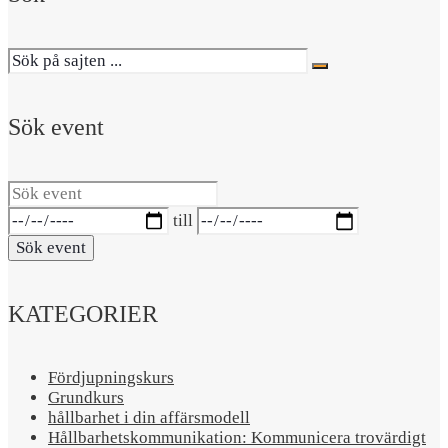
Sök event
Sök
event
Datumintervall:
till
Sök event
KATEGORIER
Fördjupningskurs
Grundkurs
hållbarhet i din affärsmodell
Hållbarhetskommunikation: Kommunicera trovärdigt