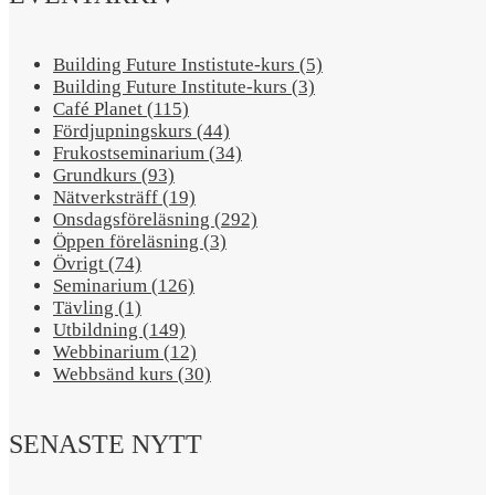
Building Future Instistute-kurs (5)
Building Future Institute-kurs (3)
Café Planet (115)
Fördjupningskurs (44)
Frukostseminarium (34)
Grundkurs (93)
Nätverksträff (19)
Onsdagsföreläsning (292)
Öppen föreläsning (3)
Övrigt (74)
Seminarium (126)
Tävling (1)
Utbildning (149)
Webbinarium (12)
Webbsänd kurs (30)
SENASTE NYTT