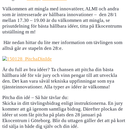
Välkommen att mingla med innovatörer, ALMI och andra
som är intresserade av hållbara innovationer – den 28/1
mellan 17.30 – 19.00 är du välkommen att mingla, se
prisutdelning för bästa hållbara idéer, titta på Ekocentrums
utställning m m!
Här nedan hittar du lite mer information om tävlingen som
alltså går av stapeln den 28:e.
Är du full av bra idéer? Ta chansen att pitcha din bästa
hållbara idé för vår jury och vinn pengar till att utveckla
den. Det kan vara såväl tekniska uppfinningar som nya
tjänsteinnovationer. Alla typer av idéer är välkomna!
Pitcha din idé – Så här tävlar du:
Skicka in ditt tävlingsbidrag enligt instruktionerna. En jury
kommer att gå igenom samtliga bidrag. Därefter plockas de
idéer ut som får pitcha på plats den 28 januari på
Ekocentrum i Göteborg. Blir du uttagen gäller det att på kort
tid sälja in både dig själv och din idé.