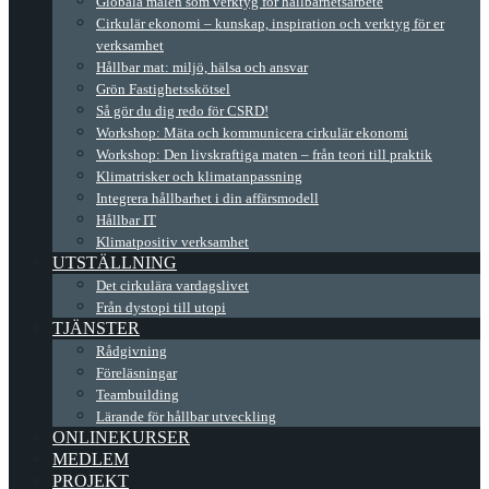
Globala målen som verktyg för hållbarhetsarbete
Cirkulär ekonomi – kunskap, inspiration och verktyg för er
verksamhet
Hållbar mat: miljö, hälsa och ansvar
Grön Fastighetsskötsel
Så gör du dig redo för CSRD!
Workshop: Mäta och kommunicera cirkulär ekonomi
Workshop: Den livskraftiga maten – från teori till praktik
Klimatrisker och klimatanpassning
Integrera hållbarhet i din affärsmodell
Hållbar IT
Klimatpositiv verksamhet
UTSTÄLLNING
Det cirkulära vardagslivet
Från dystopi till utopi
TJÄNSTER
Rådgivning
Föreläsningar
Teambuilding
Lärande för hållbar utveckling
ONLINEKURSER
MEDLEM
PROJEKT