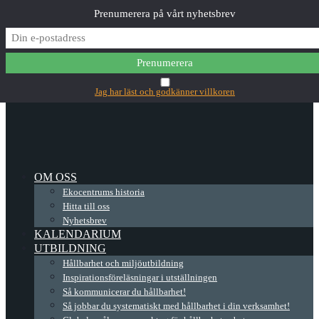
Prenumerera på vårt nyhetsbrev
✕
Main Menu
Jag har läst och godkänner villkoren
OM OSS
Ekocentrums historia
Hitta till oss
Nyhetsbrev
KALENDARIUM
UTBILDNING
Hållbarhet och miljöutbildning
Inspirationsföreläsningar i utställningen
Så kommunicerar du hållbarhet!
Så jobbar du systematiskt med hållbarhet i din verksamhet!