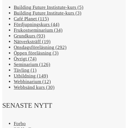
Building Future Instistute-kurs (5)
Building Future Institute-kurs (3)
Café Planet (115)
Fördjupningskurs (44)
Frukostseminarium (34)
Grundkurs (93)
Nätverksträff (19)
Onsdagsföreläsning (292)
Öppen föreläsning (3)
Övrigt (74)
Seminarium (126)
Tävling (1)
Utbildning (149)
Webbinarium (12)
Webbsänd kurs (30)
SENASTE NYTT
Forbo