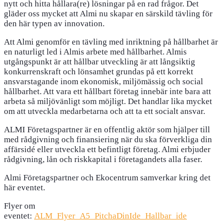
nytt och hitta hållara(re) lösningar på en rad frågor. Det
gläder oss mycket att Almi nu skapar en särskild tävling för
den här typen av innovation.
Att Almi genomför en tävling med inriktning på hållbarhet är
en naturligt led i Almis arbete med hållbarhet. Almis
utgångspunkt är att hållbar utveckling är att långsiktig
konkurrenskraft och lönsamhet grundas på ett korrekt
ansvarstagande inom ekonomisk, miljömässig och social
hållbarhet. Att vara ett hållbart företag innebär inte bara att
arbeta så miljövänligt som möjligt. Det handlar lika mycket
om att utveckla medarbetarna och att ta ett socialt ansvar.
ALMI Företagspartner är en offentlig aktör som hjälper till
med rådgivning och finansiering när du ska förverkliga din
affärsidé eller utveckla ett befintligt företag. Almi erbjuder
rådgivning, lån och riskkapital i företagandets alla faser.
Almi Företagspartner och Ekocentrum samverkar kring det
här eventet.
Flyer om
eventet:
ALM_Flyer_A5_PitchaDinIde_Hallbar_ide