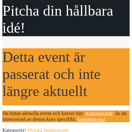
Pitcha din hållbara
idé!
Detta event är
passerat och inte
längre aktuellt
Du hittar aktuella event och kurser här:
Kalendarium
. Är du
intresserad av denna kurs specifikt,
kontakta oss!
Kategorier:
Övrigt
,
Seminarium