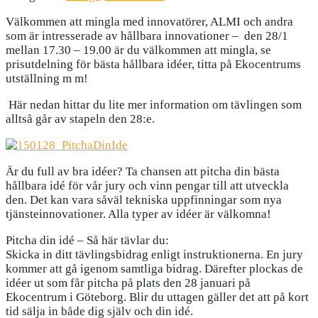
Välkommen att mingla med innovatörer, ALMI och andra
som är intresserade av hållbara innovationer – den 28/1
mellan 17.30 – 19.00 är du välkommen att mingla, se
prisutdelning för bästa hållbara idéer, titta på Ekocentrums
utställning m m!
Här nedan hittar du lite mer information om tävlingen som
alltså går av stapeln den 28:e.
Är du full av bra idéer? Ta chansen att pitcha din bästa
hållbara idé för vår jury och vinn pengar till att utveckla
den. Det kan vara såväl tekniska uppfinningar som nya
tjänsteinnovationer. Alla typer av idéer är välkomna!
Pitcha din idé – Så här tävlar du:
Skicka in ditt tävlingsbidrag enligt instruktionerna. En jury
kommer att gå igenom samtliga bidrag. Därefter plockas de
idéer ut som får pitcha på plats den 28 januari på
Ekocentrum i Göteborg. Blir du uttagen gäller det att på kort
tid sälja in både dig själv och din idé.