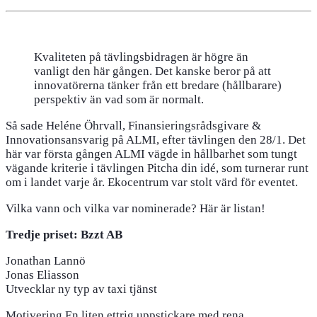
Kvaliteten på tävlingsbidragen är högre än
vanligt den här gången. Det kanske beror på att
innovatörerna tänker från ett bredare (hållbarare)
perspektiv än vad som är normalt.
Så sade Heléne Öhrvall, Finansieringsrådsgivare &
Innovationsansvarig på ALMI, efter tävlingen den 28/1. Det
här var första gången ALMI vägde in hållbarhet som tungt
vägande kriterie i tävlingen Pitcha din idé, som turnerar runt
om i landet varje år. Ekocentrum var stolt värd för eventet.
Vilka vann och vilka var nominerade? Här är listan!
Tredje priset: Bzzt AB
Jonathan Lannö
Jonas Eliasson
Utvecklar ny typ av taxi tjänst
Motivering En liten ettrig uppstickare med rena