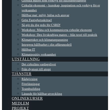
Globala målen som verktyg för hållbarhetsarbete
Cirkulär ekonomi – kunskap, inspiration och verktyg för er
verksamhet
Hållbar mat: miljö, hälsa och ansvar
Grön Fastighetsskötsel
Så gör du dig redo för CSRD!
Workshop: Mäta och kommunicera cirkulär ekonomi
Workshop: Den livskraftiga maten – från teori till praktik
Klimatrisker och klimatanpassning
Integrera hållbarhet i din affärsmodell
Hållbar IT
Klimatpositiv verksamhet
UTSTÄLLNING
Det cirkulära vardagslivet
Från dystopi till utopi
TJÄNSTER
Rådgivning
Föreläsningar
Teambuilding
Lärande för hållbar utveckling
ONLINEKURSER
MEDLEM
PROJEKT