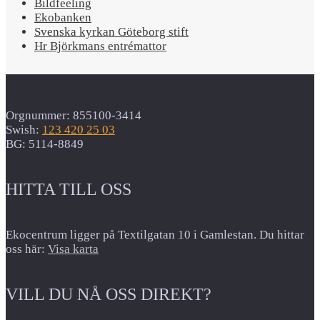
Bildfeeling
Ekobanken
Svenska kyrkan Göteborg stift
Hr Björkmans entrémattor
Orgnummer: 855100-3414
Swish:
123 420 25 03
BG: 5114-8849
HITTA TILL OSS
Ekocentrum ligger på Textilgatan 10 i Gamlestan. Du hittar
oss här:
Visa karta
VILL DU NÅ OSS DIREKT?