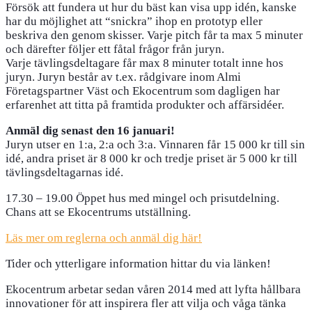
Försök att fundera ut hur du bäst kan visa upp idén, kanske
har du möjlighet att “snickra” ihop en prototyp eller
beskriva den genom skisser. Varje pitch får ta max 5 minuter
och därefter följer ett fåtal frågor från juryn.
Varje tävlingsdeltagare får max 8 minuter totalt inne hos
juryn. Juryn består av t.ex. rådgivare inom Almi
Företagspartner Väst och Ekocentrum som dagligen har
erfarenhet att titta på framtida produkter och affärsidéer.
Anmäl dig senast den 16 januari!
Juryn utser en 1:a, 2:a och 3:a. Vinnaren får 15 000 kr till sin
idé, andra priset är 8 000 kr och tredje priset är 5 000 kr till
tävlingsdeltagarnas idé.
17.30 – 19.00 Öppet hus med mingel och prisutdelning.
Chans att se Ekocentrums utställning.
Läs mer om reglerna och anmäl dig här!
Tider och ytterligare information hittar du via länken!
Ekocentrum arbetar sedan våren 2014 med att lyfta hållbara
innovationer för att inspirera fler att vilja och våga tänka