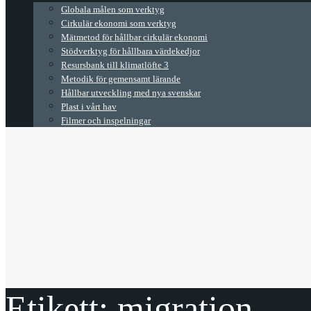
Globala målen som verktyg
Cirkulär ekonomi som verktyg
Mätmetod för hållbar cirkulär ekonomi
Stödverktyg för hållbara värdekedjor
Resursbank till klimatlöfte 3
Metodik för gemensamt lärande
Hållbar utveckling med nya svenskar
Plast i vårt hav
Filmer och inspelningar
Etikett:
migration