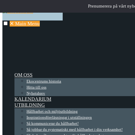
Prenumerera på vårt nyh
✕
Main Menu
OM OSS
Ekocentrums historia
Hitta till oss
Nyhetsbrev
KALENDARIUM
UTBILDNING
Hållbarhet och miljöutbildning
Inspirationsföreläsningar i utställningen
Så kommunicerar du hållbarhet!
Så jobbar du systematiskt med hållbarhet i din verksamhet!