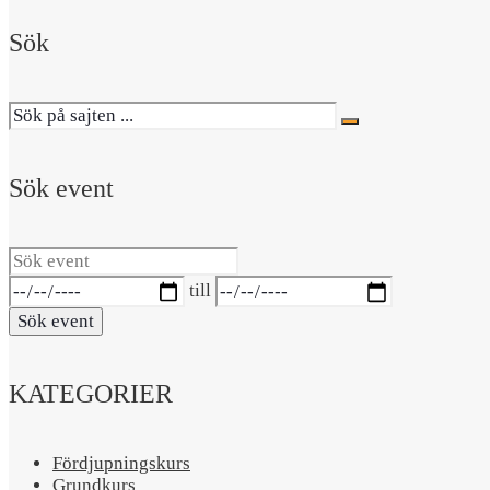
Sök
Sök event
Sök
event
Datumintervall:
till
Sök event
KATEGORIER
Fördjupningskurs
Grundkurs