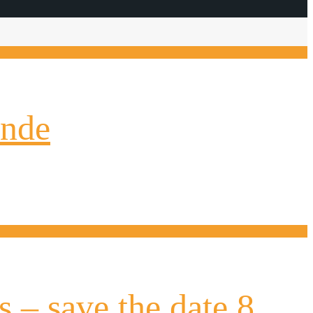
ande
s – save the date 8