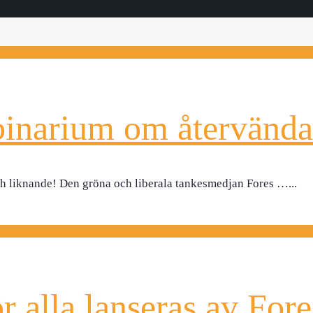
binarium om återvänd
n och liknande! Den gröna och liberala tankesmedjan Fores …
...
 alla lanseras av Fore