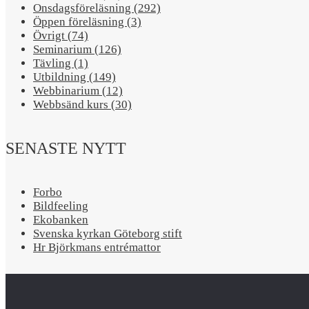
Onsdagsföreläsning (292)
Öppen föreläsning (3)
Övrigt (74)
Seminarium (126)
Tävling (1)
Utbildning (149)
Webbinarium (12)
Webbsänd kurs (30)
SENASTE NYTT
Forbo
Bildfeeling
Ekobanken
Svenska kyrkan Göteborg stift
Hr Björkmans entrémattor