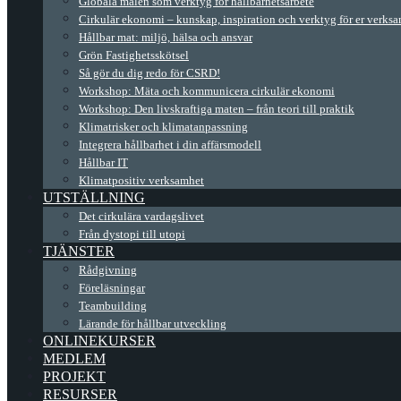
Globala målen som verktyg för hållbarhetsarbete
Cirkulär ekonomi – kunskap, inspiration och verktyg för er verks
Hållbar mat: miljö, hälsa och ansvar
Grön Fastighetsskötsel
Så gör du dig redo för CSRD!
Workshop: Mäta och kommunicera cirkulär ekonomi
Workshop: Den livskraftiga maten – från teori till praktik
Klimatrisker och klimatanpassning
Integrera hållbarhet i din affärsmodell
Hållbar IT
Klimatpositiv verksamhet
UTSTÄLLNING
Det cirkulära vardagslivet
Från dystopi till utopi
TJÄNSTER
Rådgivning
Föreläsningar
Teambuilding
Lärande för hållbar utveckling
ONLINEKURSER
MEDLEM
PROJEKT
RESURSER