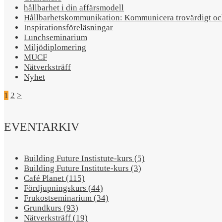
hållbarhet i din affärsmodell
Hållbarhetskommunikation: Kommunicera trovärdigt och
Inspirationsföreläsningar
Lunchseminarium
Miljödiplomering
MUCF
Nätverksträff
Nyhet
1
2
>
EVENTARKIV
Building Future Instistute-kurs (5)
Building Future Institute-kurs (3)
Café Planet (115)
Fördjupningskurs (44)
Frukostseminarium (34)
Grundkurs (93)
Nätverksträff (19)