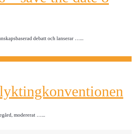
kunskapsbaserad debatt och lanserar …
...
flyktingkonventionen
tsegård, modererat …
...