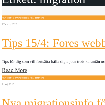
Nyheter från våra utställare & partners
27 mars, 2020
Tips 15/4: Fores web
Tips för dig som vill fortsätta hålla dig a jour trots karantä
Read More
Nyheter från våra utställare & partners
2 maj, 2018
Nya migrationsinfo för