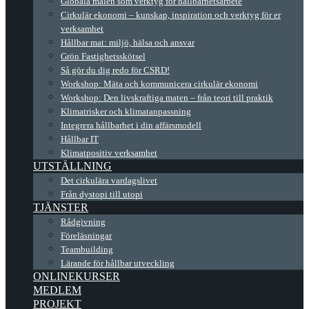
Globala målen som verktyg för hållbarhetsarbete
Cirkulär ekonomi – kunskap, inspiration och verktyg för er
verksamhet
Hållbar mat: miljö, hälsa och ansvar
Grön Fastighetsskötsel
Så gör du dig redo för CSRD!
Workshop: Mäta och kommunicera cirkulär ekonomi
Workshop: Den livskraftiga maten – från teori till praktik
Klimatrisker och klimatanpassning
Integrera hållbarhet i din affärsmodell
Hållbar IT
Klimatpositiv verksamhet
UTSTÄLLNING
Det cirkulära vardagslivet
Från dystopi till utopi
TJÄNSTER
Rådgivning
Föreläsningar
Teambuilding
Lärande för hållbar utveckling
ONLINEKURSER
MEDLEM
PROJEKT