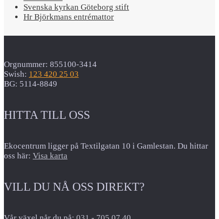
Svenska kyrkan Göteborg stift
Hr Björkmans entrémattor
Orgnummer: 855100-3414
Swish:
123 420 25 03
BG: 5114-8849
HITTA TILL OSS
Ekocentrum ligger på Textilgatan 10 i Gamlestan. Du hittar
oss här:
Visa karta
VILL DU NÅ OSS DIREKT?
Vår växel når du på:
031 - 705 07 40