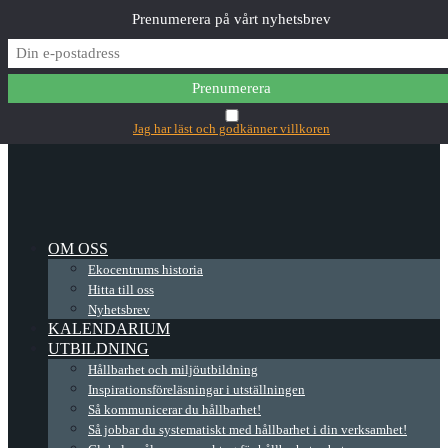
Prenumerera på vårt nyhetsbrev
✕
Main Menu
Jag har läst och godkänner villkoren
OM OSS
Ekocentrums historia
Hitta till oss
Nyhetsbrev
KALENDARIUM
UTBILDNING
Hållbarhet och miljöutbildning
Inspirationsföreläsningar i utställningen
Så kommunicerar du hållbarhet!
Så jobbar du systematiskt med hållbarhet i din verksamhet!