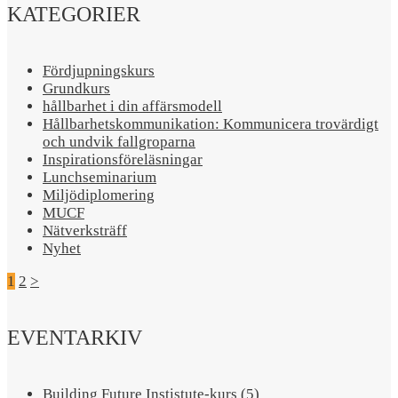
KATEGORIER
Fördjupningskurs
Grundkurs
hållbarhet i din affärsmodell
Hållbarhetskommunikation: Kommunicera trovärdigt
och undvik fallgroparna​
Inspirationsföreläsningar
Lunchseminarium
Miljödiplomering
MUCF
Nätverksträff
Nyhet
1
2
>
EVENTARKIV
Building Future Instistute-kurs (5)