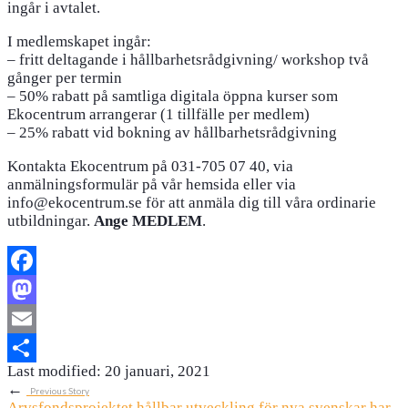
ingår i avtalet.
I medlemskapet ingår:
– fritt deltagande i hållbarhetsrådgivning/ workshop två
gånger per termin
– 50% rabatt på samtliga digitala öppna kurser som
Ekocentrum arrangerar (1 tillfälle per medlem)
– 25% rabatt vid bokning av hållbarhetsrådgivning
Kontakta Ekocentrum på 031-705 07 40, via
anmälningsformulär på vår hemsida eller via
info@ekocentrum.se för att anmäla dig till våra ordinarie
utbildningar.
Ange MEDLEM
.
Facebook
Mastodon
Email
Last modified: 20 januari, 2021
Dela
←
Previous Story
Arvsfondsprojektet hållbar utveckling för nya svenskar har