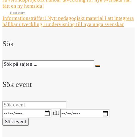
fått en ny hemsida!
→
Next Story
Informationsträffar! Nytt pedagogiskt material i att integrera
hållbar utveckling i undervisning till nya unga svenskar
Sök
Sök event
Sök
event
Datumintervall:
till
Sök event