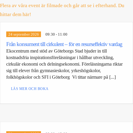
Flera av våra event är filmade och går att se i efterhand. Du
hittar dem här!
24 september 2026
09:30 - 11:00
Från konsument till cirkulent – för en resurseffektiv vardag
Ekocentrum med stöd av Göteborgs Stad bjuder in till
kostnadsfria inspirationsföreläsningar i hållbar utveckling,
cirkulär ekonomi och delningsekonomi. Föreläsningarna riktar
sig till elever från gymnasieskolor, yrkeshögskolor,
folkhögskolor och SFI i Göteborg Vi tittar närmare på [...]
LÄS MER OCH BOKA