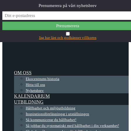
Prenumerera på vårt nyhetsbrev
✕
Main Menu
Jag har läst och godkänner villkoren
OM OSS
Ekocentrums historia
Hitta till oss
Nyhetsbrev
KALENDARIUM
UTBILDNING
Hållbarhet och miljöutbildning
Inspirationsföreläsningar i utställningen
Så kommunicerar du hållbarhet!
Så jobbar du systematiskt med hållbarhet i din verksamhet!