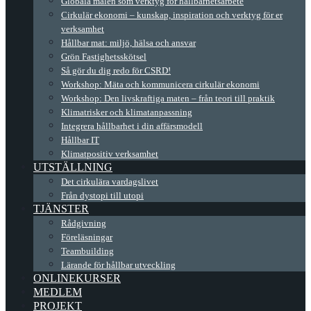
Globala målen som verktyg för hållbarhetsarbete
Cirkulär ekonomi – kunskap, inspiration och verktyg för er
verksamhet
Hållbar mat: miljö, hälsa och ansvar
Grön Fastighetsskötsel
Så gör du dig redo för CSRD!
Workshop: Mäta och kommunicera cirkulär ekonomi
Workshop: Den livskraftiga maten – från teori till praktik
Klimatrisker och klimatanpassning
Integrera hållbarhet i din affärsmodell
Hållbar IT
Klimatpositiv verksamhet
UTSTÄLLNING
Det cirkulära vardagslivet
Från dystopi till utopi
TJÄNSTER
Rådgivning
Föreläsningar
Teambuilding
Lärande för hållbar utveckling
ONLINEKURSER
MEDLEM
PROJEKT