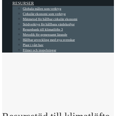
RESURSER
Globala målen som verktyg
Cirkulär ekonomi som verktyg
Mätmetod för hållbar cirkulär ekonomi
Stödverktyg för hållbara värdekedjor
Resursbank till klimatlöfte 3
Metodik för gemensamt lärande
Hållbar utveckling med nya svenskar
Plast i vårt hav
Filmer och inspelningar