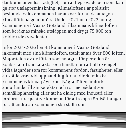
där kommunen har rådighet, som är beprövade och som kan
ge stor utsläppsminskning. Klimatlöftena är politiskt
beslutade och kommunen har ansvar för att de antagna
klimatlöftena genomförs. Under 2021 och 2022 antog
kommunerna i Västra Götaland tillsammans klimatlöften
som beräknas minska utsläppen med drygt 75 000 ton
koldioxidekvivalenter.
Inför 2024-2026 har 48 kommuner i Västra Götaland
inkommit med sina klimatlöften, totalt antas över 800 löften.
Majoriteten av de löften som antagits för perioden är
konkreta till sin karaktär och handlar om att till exempel
vidta åtgärder som rör kommunens fordon, fastigheter, eller
att ställa krav vid upphandling för att direkt minska
kommunens klimatpåverkan. Några löften är dock
annorlunda till sin karaktär och rör mer sådant som
samhällsplanering eller att ha dialog med industri eller
jordbruk i respektive kommun för att skapa förutsättningar
för att andra än kommunen ska ställa om.