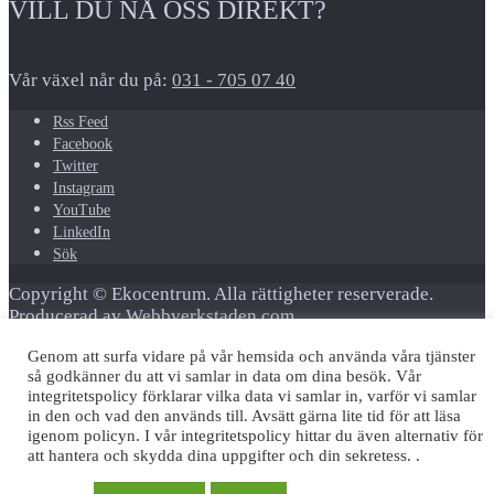
VILL DU NÅ OSS DIREKT?
Vår växel når du på:
031 - 705 07 40
Rss Feed
Facebook
Twitter
Instagram
YouTube
LinkedIn
Sök
Copyright © Ekocentrum. Alla rättigheter reserverade.
Producerad av
Webbverkstaden.com
Genom att surfa vidare på vår hemsida och använda våra tjänster
↑
så godkänner du att vi samlar in data om dina besök. Vår
integritetspolicy förklarar vilka data vi samlar in, varför vi samlar
in den och vad den används till. Avsätt gärna lite tid för att läsa
igenom policyn. I vår integritetspolicy hittar du även alternativ för
att hantera och skydda dina uppgifter och din sekretess. .