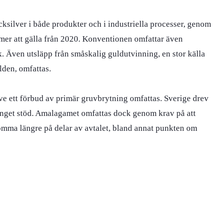
ilver i både produkter och i industriella processer, genom
mer att gälla från 2020. Konventionen omfattar även
k. Även utsläpp från småskalig guldutvinning, en stor källa
rlden, omfattas.
ve ett förbud av primär gruvbrytning omfattas. Sverige drev
inget stöd. Amalagamet omfattas dock genom krav på att
omma längre på delar av avtalet, bland annat punkten om