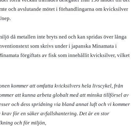
mte och avslutande mötet i förhandlingarna om kvicksilver
Unep.
iljö då metallen inte bryts ned och kan spridas över långa
onventionstext som skrivs under i japanska Minamata i
inamata förgiftats av fisk som innehållit kvicksilver, vilket
onen kommer att omfatta kvicksilvers hela livscykel, från
kommer att kunna arbeta globalt med att minska tillförsel av
esser och dess spridning via bland annat luft och vi kommer
krav för en säker avfallshantering. Det är en stor
kning och för miljön,