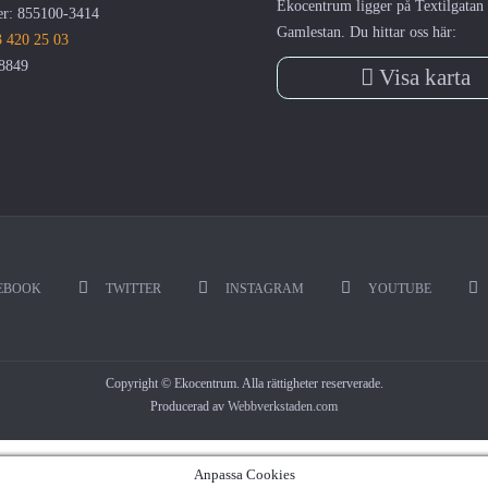
Ekocentrum ligger på Textilgatan 
r: 855100-3414
Gamlestan. Du hittar oss här:
 420 25 03
8849
Visa karta
EBOOK
TWITTER
INSTAGRAM
YOUTUBE
Copyright © Ekocentrum. Alla rättigheter reserverade.
Producerad av
Webbverkstaden.com
Anpassa Cookies