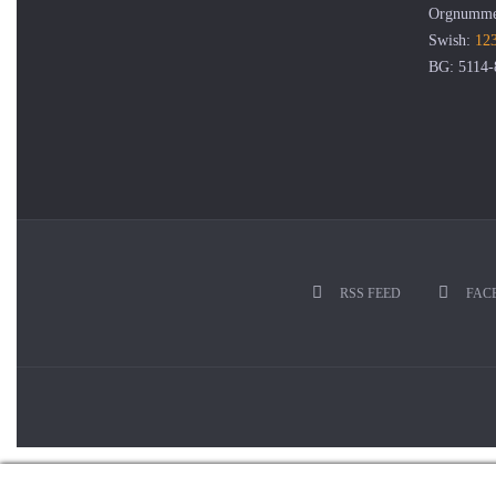
Orgnumme
Swish:
123
BG: 5114-
RSS FEED
FAC