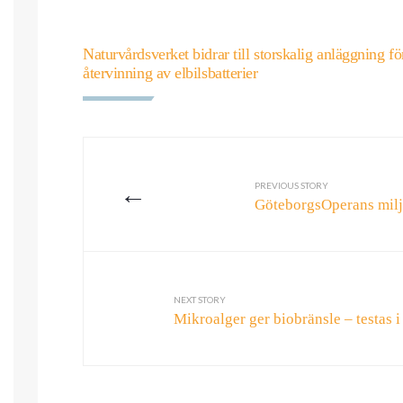
Naturvårdsverket bidrar till storskalig anläggning fö
återvinning av elbilsbatterier
←
PREVIOUS STORY
GöteborgsOperans milj
NEXT STORY
Mikroalger ger biobränsle – testas i