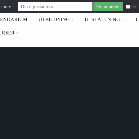
tsbrev
Jag 
ENDARIUM
UTBILDNING
UTSTÄLLNING
T
URSER