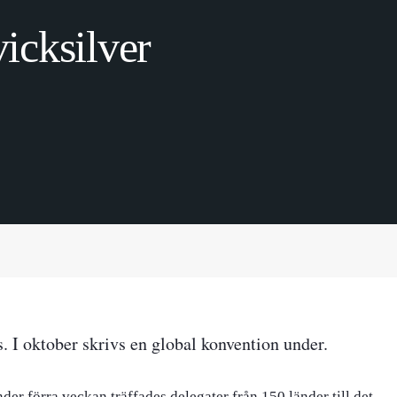
icksilver
. I oktober skrivs en global konvention under.
der förra veckan träffades delegater från 150 länder till det