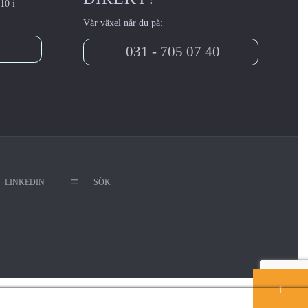
10 i
Vår växel når du på:
031 - 705 07 40
LINKEDIN
SÖK
↑