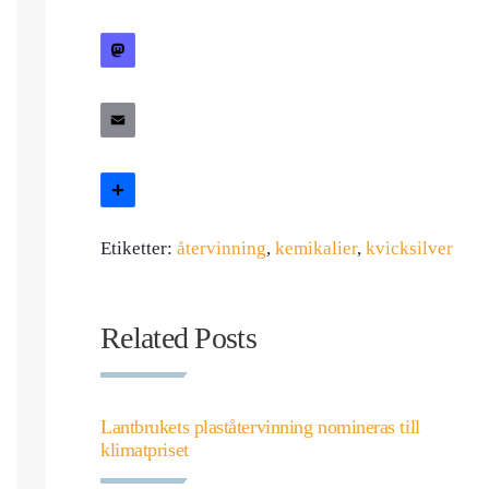
Facebook
Mastodon
Email
Dela
Etiketter:
återvinning
,
kemikalier
,
kvicksilver
Related Posts
Lantbrukets plaståtervinning nomineras till
klimatpriset