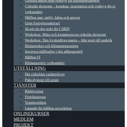
Globala målen som verktyg för hållbarhetsarbete
Cirkulär ekonomi – kunskap, inspiration och verktyg för er
verksamhet
Hållbar mat: miljö, hälsa och ansvar
Grön Fastighetsskötsel
Så gör du dig redo för CSRD!
Workshop: Mäta och kommunicera cirkulär ekonomi
Workshop: Den livskraftiga maten – från teori till praktik
Klimatrisker och klimatanpassning
Integrera hållbarhet i din affärsmodell
Hållbar IT
Klimatpositiv verksamhet
UTSTÄLLNING
Det cirkulära vardagslivet
Från dystopi till utopi
TJÄNSTER
Rådgivning
Föreläsningar
Teambuilding
Lärande för hållbar utveckling
ONLINEKURSER
MEDLEM
PROJEKT