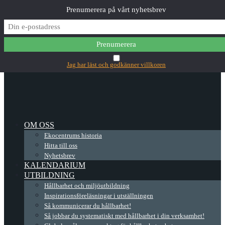
Prenumerera på vårt nyhetsbrev
✕
Main Menu
Jag har läst och godkänner villkoren
OM OSS
Ekocentrums historia
Hitta till oss
Nyhetsbrev
KALENDARIUM
UTBILDNING
Hållbarhet och miljöutbildning
Inspirationsföreläsningar i utställningen
Så kommunicerar du hållbarhet!
Så jobbar du systematiskt med hållbarhet i din verksamhet!