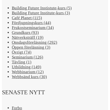
Building Future Instistute-kurs (5)
Building Future Institute-kurs (3)
Café Planet (115)
Fördjupningskurs (44)
Frukostseminarium (34)
Grundkurs (93)
Nätverksträff (19)
Onsdagsföreläsning (292)
Öppen föreläsning (3)
Övrigt (74)
Seminarium (126)
Tävling (1)
Utbildning (149)
Webbinarium (12)
Webbsänd kurs (30)
SENASTE NYTT
Forbo