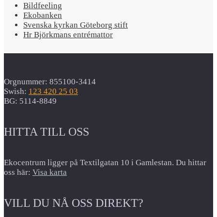
Bildfeeling
Ekobanken
Svenska kyrkan Göteborg stift
Hr Björkmans entrémattor
Orgnummer: 855100-3414
Swish:
123 420 25 03
BG: 5114-8849
HITTA TILL OSS
Ekocentrum ligger på Textilgatan 10 i Gamlestan. Du hittar
oss här:
Visa karta
VILL DU NÅ OSS DIREKT?