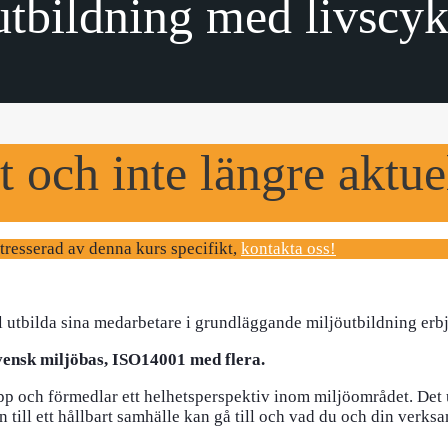
tbildning med livscyk
t och inte längre aktue
ntresserad av denna kurs specifikt,
kontakta oss!
l utbilda sina medarbetare i grundläggande miljöutbildning erbj
vensk miljöbas, ISO14001 med flera.
p och förmedlar ett helhetsperspektiv inom miljöområdet. Det 
n till ett hållbart samhälle kan gå till och vad du och din verks