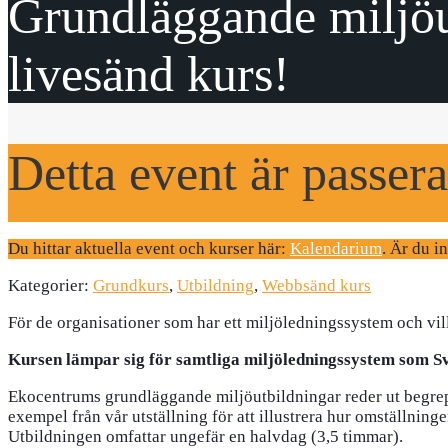
Grundläggande miljöu
livesänd kurs!
Detta event är passera
Du hittar aktuella event och kurser här:
Kalendarium
. Är du i
Kategorier:
Grundkurs
,
Utbildning
,
Webbsänd kurs
För de organisationer som har ett miljöledningssystem och vil
Kursen lämpar sig för samtliga miljöledningssystem som S
Ekocentrums grundläggande miljöutbildningar reder ut begrep
exempel från vår utställning för att illustrera hur omställninge
Utbildningen omfattar ungefär en halvdag (3,5 timmar).