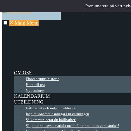
Prenumerera på vårt nyh
✕
Main Menu
OM OSS
Ekocentrums historia
Hitta till oss
Nyhetsbrev
KALENDARIUM
UTBILDNING
Hållbarhet och miljöutbildning
Inspirationsföreläsningar i utställningen
Så kommunicerar du hållbarhet!
Så jobbar du systematiskt med hållbarhet i din verksamhet!