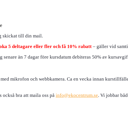
re
skickat till din mail.
oka 5 deltagare eller fler och få 10% rabatt
– gäller vid samti
g senare än 7 dagar före kursdatum debiteras 50% av kursavgif
g med mikrofon och webbkamera. Ca en vecka innan kurstillfälle
s också bra att maila oss på
info@ekocentrum.se
. Vi jobbar bå