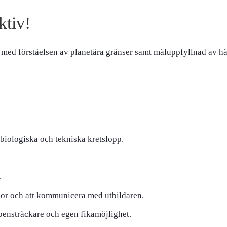
ktiv!
 med förståelsen av planetära gränser samt måluppfyllnad av hå
iologiska och tekniska kretslopp.
.
rågor och att kommunicera med utbildaren.
 bensträckare och egen fikamöjlighet.