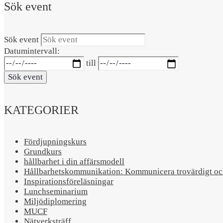
Sök event
Sök event
Datumintervall:
till
Sök event
KATEGORIER
Fördjupningskurs
Grundkurs
hållbarhet i din affärsmodell
Hållbarhetskommunikation: Kommunicera trovärdigt och
Inspirationsföreläsningar
Lunchseminarium
Miljödiplomering
MUCF
Nätverksträff