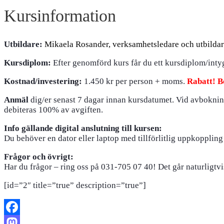
Kursinformation
Utbildare:
Mikaela Rosander, verksamhetsledare och utbilda
Kursdiplom:
Efter genomförd kurs får du ett kursdiplom/intyg 
Kostnad/investering:
1.450 kr per person + moms.
Rabatt! B
Anmäl
dig/er senast 7 dagar innan kursdatumet. Vid avboknin
debiteras 100% av avgiften.
Info gällande digital anslutning till kursen:
Du behöver en dator eller laptop med tillförlitlig uppkopplin
Frågor och övrigt:
Har du frågor – ring oss på 031-705 07 40! Det går naturligtvi
[id=”2″ title=”true” description=”true”]
Facebook