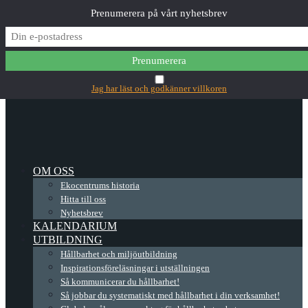
Prenumerera på vårt nyhetsbrev
✕
Main Menu
Jag har läst och godkänner villkoren
OM OSS
Ekocentrums historia
Hitta till oss
Nyhetsbrev
KALENDARIUM
UTBILDNING
Hållbarhet och miljöutbildning
Inspirationsföreläsningar i utställningen
Så kommunicerar du hållbarhet!
Så jobbar du systematiskt med hållbarhet i din verksamhet!