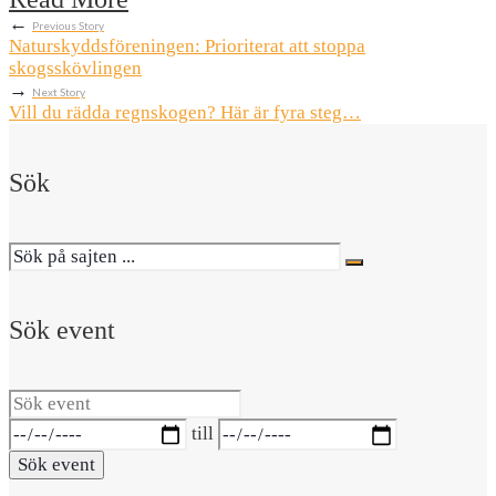
←
Previous Story
Naturskyddsföreningen: Prioriterat att stoppa
skogsskövlingen
→
Next Story
Vill du rädda regnskogen? Här är fyra steg…
Sök
Sök event
Sök
event
Datumintervall:
till
Sök event