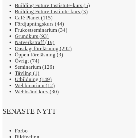
Building Future Instistute-kurs (5)
Building Future Institute-kurs (3)
Café Planet (115)
Fördjupningskurs (44)
Frukostseminarium (34)
Grundkurs (93)
Nätverksträff (19)
Onsdagsföreläsning (292)
Öppen föreläsning (3)
Övrigt (74)
Seminarium (126)
Tävling (1)
Utbildning (149)
Webbinarium (12)
Webbsänd kurs (30)
SENASTE NYTT
Forbo
Bildfeeling