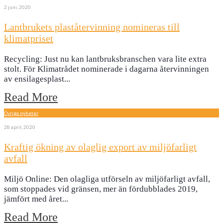
2 juni, 2020
Lantbrukets plaståtervinning nomineras till
klimatpriset
Recycling: Just nu kan lantbruksbranschen vara lite extra
stolt. För Klimatrådet nominerade i dagarna återvinningen
av ensilagesplast
...
Read More
Övriga nyheter
28 april, 2020
Kraftig ökning av olaglig export av miljöfarligt
avfall
Miljö Online: Den olagliga utförseln av miljöfarligt avfall,
som stoppades vid gränsen, mer än fördubblades 2019,
jämfört med året
...
Read More