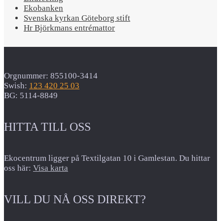
Ekobanken
Svenska kyrkan Göteborg stift
Hr Björkmans entrémattor
Orgnummer: 855100-3414
Swish:
123 420 25 03
BG: 5114-8849
HITTA TILL OSS
Ekocentrum ligger på Textilgatan 10 i Gamlestan. Du hittar
oss här:
Visa karta
VILL DU NÅ OSS DIREKT?