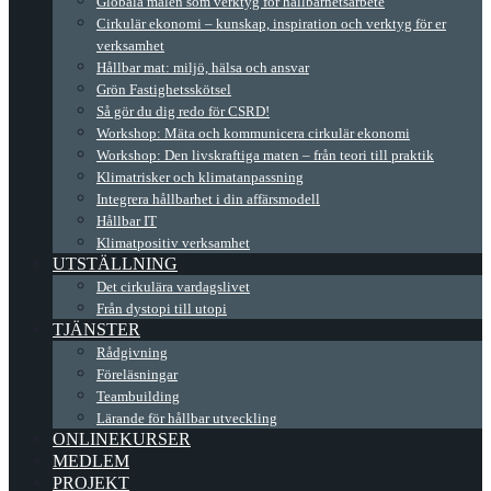
Globala målen som verktyg för hållbarhetsarbete
Cirkulär ekonomi – kunskap, inspiration och verktyg för er
verksamhet
Hållbar mat: miljö, hälsa och ansvar
Grön Fastighetsskötsel
Så gör du dig redo för CSRD!
Workshop: Mäta och kommunicera cirkulär ekonomi
Workshop: Den livskraftiga maten – från teori till praktik
Klimatrisker och klimatanpassning
Integrera hållbarhet i din affärsmodell
Hållbar IT
Klimatpositiv verksamhet
UTSTÄLLNING
Det cirkulära vardagslivet
Från dystopi till utopi
TJÄNSTER
Rådgivning
Föreläsningar
Teambuilding
Lärande för hållbar utveckling
ONLINEKURSER
MEDLEM
PROJEKT