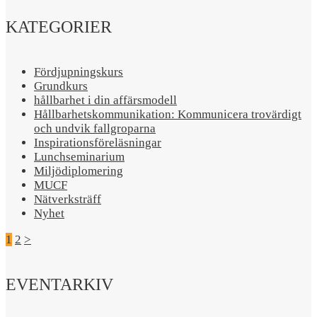
KATEGORIER
Fördjupningskurs
Grundkurs
hållbarhet i din affärsmodell
Hållbarhetskommunikation: Kommunicera trovärdigt
och undvik fallgroparna​
Inspirationsföreläsningar
Lunchseminarium
Miljödiplomering
MUCF
Nätverksträff
Nyhet
1
2
>
EVENTARKIV