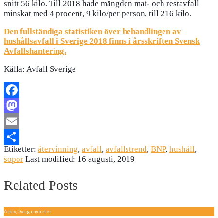
snitt 56 kilo. Till 2018 hade mängden mat- och restavfall
minskat med 4 procent, 9 kilo/per person, till 216 kilo.
Den fullständiga statistiken över behandlingen av
hushållsavfall i Sverige 2018 finns i årsskriften Svensk
Avfallshantering.
Källa: Avfall Sverige
Facebook
Mastodon
Email
Etiketter:
återvinning
,
avfall
,
avfallstrend
,
BNP
,
hushåll
,
Dela
sopor
Last modified: 16 augusti, 2019
Related Posts
Arkiv
,
Övriga nyheter