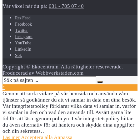
Vår växel når du på:
031 - 705 07 40
Rss Feed
Facebook
Twitter
Instagram
YouTube
LinkedIn
Sök
Copyright © Ekocentrum. Alla rättigheter reserverade.
Producerad av
Webbverkstaden.com
↑
Genom att surfa vidare på vår hemsida och använda våra
tjänster så godkänner du att vi samlar in data om dina besök.
Vår integritetspolicy förklarar vilka data vi samlar in, varför
vi samlar in den och vad den används till. Avsätt gärna lite
tid för att läsa igenom policyn. I vår integritetspolicy hittar
du även alternativ för att hantera och skydda dina uppgifter
och din sekretess. .
Läs mer
Acceptera alla
Anpassa